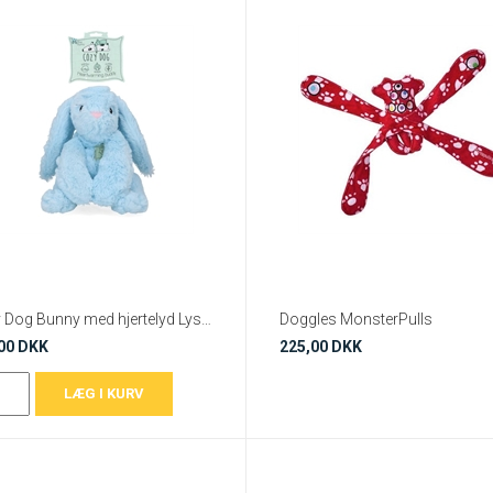
Cozy Dog Bunny med hjertelyd Lyseblå
Doggles MonsterPulls
00 DKK
225,00 DKK