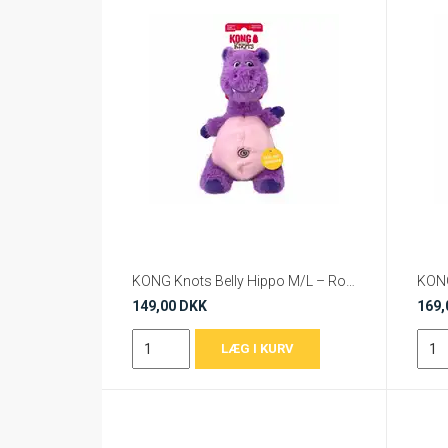
KONG Knots Belly Hippo M/L – Robust plysbamse med rebknuder
149,00 DKK
169,