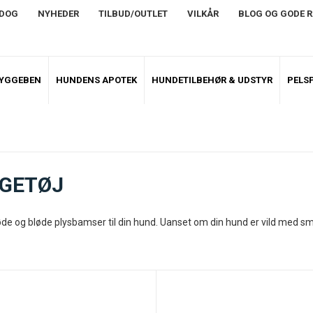
NDOG
NYHEDER
TILBUD/OUTLET
VILKÅR
BLOG OG GODE 
TYGGEBEN
HUNDENS APOTEK
HUNDETILBEHØR & UDSTYR
PELSP
EGETØJ
øde og bløde plysbamser til din hund. Uanset om din hund er vild med sm