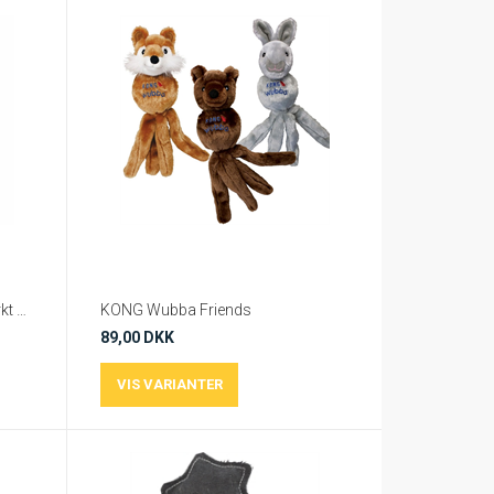
KONG Toughz Kanin – Slidstærkt plyslegetøj - M
KONG Wubba Friends
89,00 DKK