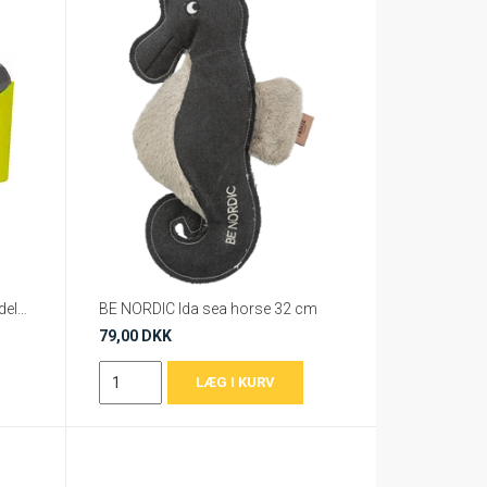
AFP Woodland Big Smile - Hundelegetøj - Ulv / Ræv / Ko - 30 cm
BE NORDIC Ida sea horse 32 cm
79,00 DKK