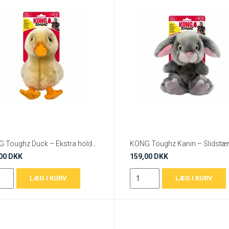
KONG Toughz Duck – Ekstra holdbar plysdyr til legesyge hunde M
00 DKK
159,00 DKK