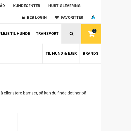
RÅD
KUNDECENTER
HURTIGLEVERING
B2B LOGIN
FAVORITTER
0
LEJE TIL HUNDE
TRANSPORT
TIL HUND & EJER
BRANDS
å eller store bamser, så kan du finde det her på