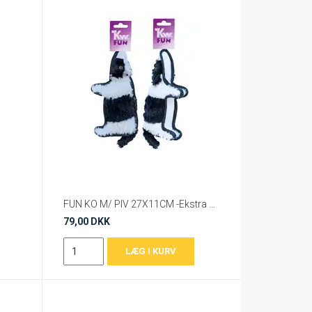
FUN KO M/ PIV 27X11CM -Ekstra stærk, med forstærket syninger.
79,00 DKK