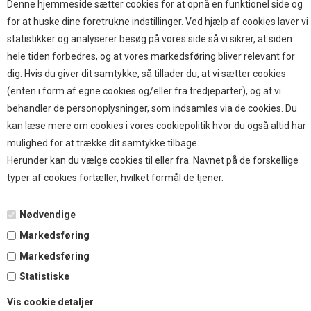
Brands
Denne hjemmeside sætter cookies for at opnå en funktionel side og
for at huske dine foretrukne indstillinger. Ved hjælp af cookies laver vi
TOP BRANDS
statistikker og analyserer besøg på vores side så vi sikrer, at siden
hele tiden forbedres, og at vores markedsføring bliver relevant for
HOKAMIX
dig. Hvis du giver dit samtykke, så tillader du, at vi sætter cookies
HVALPESTART RAIZUP
(enten i form af egne cookies og/eller fra tredjeparter), og at vi
Thule hundbure
behandler de personoplysninger, som indsamles via de cookies. Du
GRAU
kan læse mere om cookies i vores cookiepolitik hvor du også altid har
STARMARK
mulighed for at trække dit samtykke tilbage.
VARIOCAGE-MIMSAFE
Herunder kan du vælge cookies til eller fra. Navnet på de forskellige
typer af cookies fortæller, hvilket formål de tjener.
BETALING
Nødvendige
Markedsføring
TILMELD NYHEDSBREV
Markedsføring
Statistiske
Tilmeld dig vores nyhedsbrev og modtag eksklusive tilbud
Vis cookie detaljer
og nyheder i shoppen. Du kan til en hver tid afmelde igen.