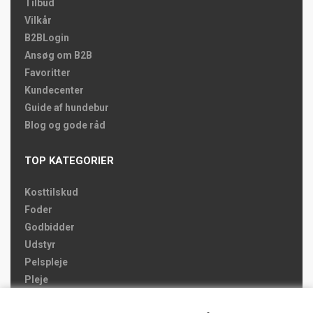
Tilbud
Vilkår
B2BLogin
Ansøg om B2B
Favoritter
Kundecenter
Guide af hundebur
Blog og gode råd
TOP KATEGORIER
Kosttilskud
Foder
Godbidder
Udstyr
Pelspleje
Pleje
Hjemmet & Bilen