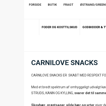
FORSIDE
BUTIK
FRAGT
ØSTRAND/GREE
FODER OG KOSTTILSKUD
GODBIDDER & 
CARNILOVE SNACKS
CARNILOVE SNACKS ER SKABT MED RESPEKT FO
Med et bredt spektrum af omhyggeligt udvalgt kød 
STRUDS, KANIN OG KYLLING,
svarer det til samme
Skovbær, grøntsager, vilde bær og urter
giver d