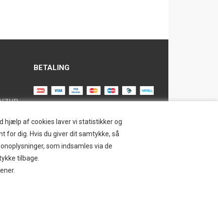
BETALING
AIZUP
TILMELD NYHEDSBREV
hjælp af cookies laver vi statistikker og
t for dig. Hvis du giver dit samtykke, så
Tilmeld dig vores nyhedsbrev og
ersonoplysninger, som indsamles via de
modtag eksklusive tilbud og nyheder i
SAFE
tykke tilbage.
shoppen. Du kan til en hver tid afmelde
jener.
igen.