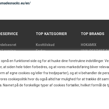
eumadesnacks.eu/en/
ESERVICE
TOP KATEGORIER
TOP BRANDS
ydelsesret
Kosttilskud
HOKAMIX
g Levering
Foder
HVALPESTART R
de
Godbidder
Thule hundbure
nå en funktionel side og for at huske dine foretrukne indstillinger. Ved 
kens åbningstider
Udstyr
GRAU
r, at siden hele tiden forbedres, og at vores markedsføring bliver relevan
label
Pelspleje
STARMARK
i form af egne cookies og/eller fra tredjeparter), og at vi behandler de p
kt
Pleje
VARIOCAGE-MIM
res cookiepolitik hvor du også altid har mulighed for at trække dit sam
and/Greendog
Hjemmet & Bilen
a. Navnet på de forskellige typer af cookies fortæller, hvilket formål de t
der
Brands
d
r
ogin