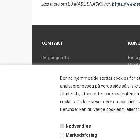
Læs mere om EU MADE SNACKS her:
https://www.
KONTAKT
KUND
Rørgangen 16
Fortr
Hurti
2690 Karlslunde
Forsi
Tlf. 46 15 38 39
Denne hjemmeside sætter cookies for at op
Butik
ostrand@ostrand.dk
analyserer besøg på vores side så vi sikre
Retur
tillader du, at vi sætter cookies (enten 
CVR: DK 77948228 drives af
Konta
cookies. Du kan læse mere om cookies i vo
SKYESCOT TRADING V/DORTE HOLM
Østr
Herunder kan du vælge cookies til eller fr
MARTINA
Nyhe
Tilbu
Nødvendige
Vilkå
Markedsføring
B2BL