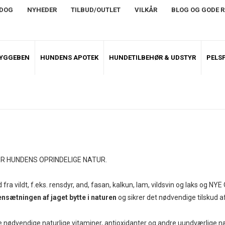
NDOG
NYHEDER
TILBUD/OUTLET
VILKÅR
BLOG OG GODE 
TYGGEBEN
HUNDENS APOTEK
HUNDETILBEHØR & UDSTYR
PELSP
R HUNDENS OPRINDELIGE NATUR.
fra vildt, f.eks. rensdyr, and, fasan, kalkun, lam, vildsvin og laks o
nsætningen af jaget bytte i naturen
og sikrer det nødvendige tilskud a
e nødvendige naturlige vitaminer, antioxidanter og andre uundværlige n