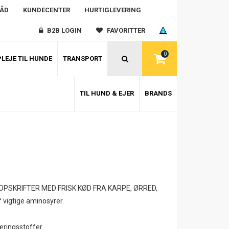
RÅD
KUNDECENTER
HURTIGLEVERING
B2B LOGIN
FAVORITTER
0
LEJE TIL HUNDE
TRANSPORT
TIL HUND & EJER
BRANDS
g NYE OPSKRIFTER MED FRISK KØD FRA KARPE, ØRRED,
f vigtige aminosyrer.
æringsstoffer.