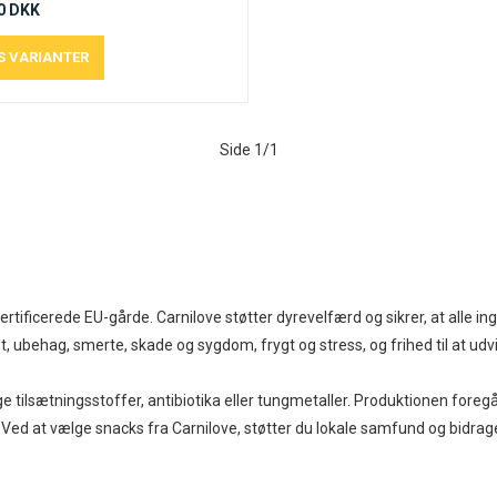
0 DKK
Side 1/1
certificerede EU-gårde. Carnilove støtter dyrevelfærd og sikrer, at alle
st, ubehag, smerte, skade og sygdom, frygt og stress, og frihed til at udv
e tilsætningsstoffer, antibiotika eller tungmetaller. Produktionen fore
 Ved at vælge snacks fra Carnilove, støtter du lokale samfund og bidra