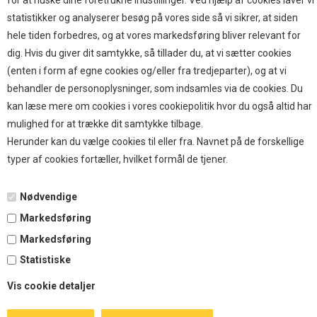
for at huske dine foretrukne indstillinger. Ved hjælp af cookies laver vi
TOP BRANDS
statistikker og analyserer besøg på vores side så vi sikrer, at siden
hele tiden forbedres, og at vores markedsføring bliver relevant for
HOKAMIX
dig. Hvis du giver dit samtykke, så tillader du, at vi sætter cookies
HVALPESTART RAIZUP
(enten i form af egne cookies og/eller fra tredjeparter), og at vi
Thule hundbure
behandler de personoplysninger, som indsamles via de cookies. Du
GRAU
kan læse mere om cookies i vores cookiepolitik hvor du også altid har
STARMARK
mulighed for at trække dit samtykke tilbage.
VARIOCAGE-MIMSAFE
Herunder kan du vælge cookies til eller fra. Navnet på de forskellige
typer af cookies fortæller, hvilket formål de tjener.
BETALING
Nødvendige
Markedsføring
TILMELD NYHEDSBREV
Markedsføring
Statistiske
Tilmeld dig vores nyhedsbrev og modtag eksklusive tilbud
Vis cookie detaljer
og nyheder i shoppen. Du kan til en hver tid afmelde igen.