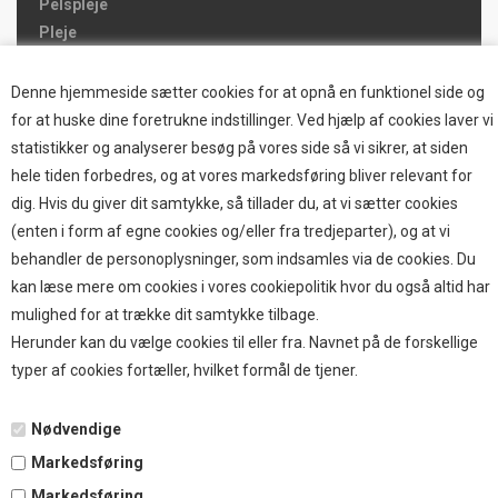
Pelspleje
Pleje
Hjemmet & Bilen
Brands
Denne hjemmeside sætter cookies for at opnå en funktionel side og
for at huske dine foretrukne indstillinger. Ved hjælp af cookies laver vi
TOP BRANDS
statistikker og analyserer besøg på vores side så vi sikrer, at siden
hele tiden forbedres, og at vores markedsføring bliver relevant for
HOKAMIX
dig. Hvis du giver dit samtykke, så tillader du, at vi sætter cookies
HVALPESTART RAIZUP
(enten i form af egne cookies og/eller fra tredjeparter), og at vi
Thule hundbure
behandler de personoplysninger, som indsamles via de cookies. Du
GRAU
kan læse mere om cookies i vores cookiepolitik hvor du også altid har
STARMARK
mulighed for at trække dit samtykke tilbage.
VARIOCAGE-MIMSAFE
Herunder kan du vælge cookies til eller fra. Navnet på de forskellige
typer af cookies fortæller, hvilket formål de tjener.
BETALING
Nødvendige
Markedsføring
TILMELD NYHEDSBREV
Markedsføring