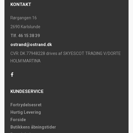
KONTAKT
Rørgangen 16
2690 Karlslunde
Tlf. 46 15 38 39
ostrand@ostrand.dk
CVR: DK 77948228 drives af SKYESCOT TRADING V/DORTE
HOLM MARTINA
KUNDESERVICE
Fortrydelsesret
Hurtig Levering
Forside
Butikkens åbningstider