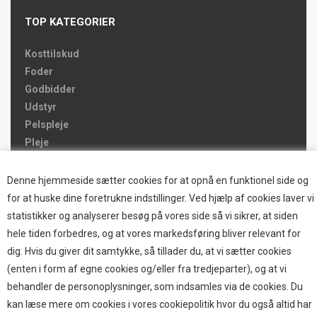
TOP KATEGORIER
Kosttilskud
Foder
Godbidder
Udstyr
Pelspleje
Pleje
Hjemmet & Bilen
Brands
Denne hjemmeside sætter cookies for at opnå en funktionel side og
for at huske dine foretrukne indstillinger. Ved hjælp af cookies laver vi
TOP BRANDS
statistikker og analyserer besøg på vores side så vi sikrer, at siden
hele tiden forbedres, og at vores markedsføring bliver relevant for
HOKAMIX
dig. Hvis du giver dit samtykke, så tillader du, at vi sætter cookies
HVALPESTART RAIZUP
(enten i form af egne cookies og/eller fra tredjeparter), og at vi
Thule hundbure
behandler de personoplysninger, som indsamles via de cookies. Du
GRAU
kan læse mere om cookies i vores cookiepolitik hvor du også altid har
STARMARK