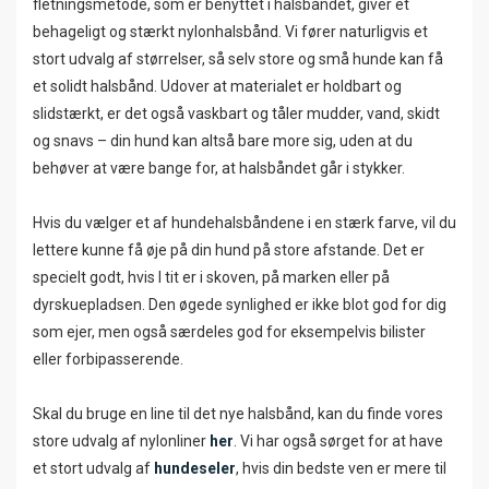
fletningsmetode, som er benyttet i halsbåndet, giver et
behageligt og stærkt nylonhalsbånd. Vi fører naturligvis et
stort udvalg af størrelser, så selv store og små hunde kan få
et solidt halsbånd. Udover at materialet er holdbart og
slidstærkt, er det også vaskbart og tåler mudder, vand, skidt
og snavs – din hund kan altså bare more sig, uden at du
behøver at være bange for, at halsbåndet går i stykker.
Hvis du vælger et af hundehalsbåndene i en stærk farve, vil du
lettere kunne få øje på din hund på store afstande. Det er
specielt godt, hvis I tit er i skoven, på marken eller på
dyrskuepladsen. Den øgede synlighed er ikke blot god for dig
som ejer, men også særdeles god for eksempelvis bilister
eller forbipasserende.
Skal du bruge en line til det nye halsbånd, kan du finde vores
store udvalg af nylonliner
her
. Vi har også sørget for at have
et stort udvalg af
hundeseler
, hvis din bedste ven er mere til