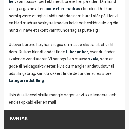
her
, som passer perfekt med burene her på siden. Din hund
vil også gavne af en
pude eller madras
i bunden. Det kan
nemlig være et rigtig koldt underlag som buret står på. Her vil
en blød madras beskytte imod et koldt og beskidt gulv, og din
hund vil have et skønt varmt underlag at putte sig i.
Udover burene her, har vi også en masse ekstra tilbehør til
dem. Du kan blandt andet finde
tilbehør her,
hvor du finder
svalende ventilatorer. Vi har også en masse
skåle
, som er
gode til heldagsaktiviteter. Hvis du mangler andet udstyr til
udstillingsbrug, kan du sikkert finde det under vores store
kategori udstilling
.
Hvis du alligevel skulle mangle noget, er vi ikke længere væk
end et opkald eller en mail.
KONTAKT