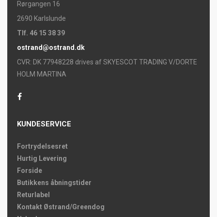
Rørgangen 16
2690 Karlslunde
Tlf. 46 15 38 39
ostrand@ostrand.dk
CVR: DK 77948228 drives af SKYESCOT TRADING V/DORTE
HOLM MARTINA
KUNDESERVICE
Fortrydelsesret
Hurtig Levering
Forside
Butikkens åbningstider
Returlabel
Kontakt Østrand/Greendog