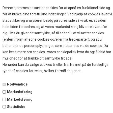
Hjemmet & Bilen
Brands
Denne hjemmeside sætter cookies for at opnå en funktionel side og
for at huske dine foretrukne indstillinger. Ved hjælp af cookies laver vi
TOP BRANDS
statistikker og analyserer besøg på vores side så vi sikrer, at siden
hele tiden forbedres, og at vores markedsføring bliver relevant for
HOKAMIX
dig. Hvis du giver dit samtykke, så tillader du, at vi sætter cookies
HVALPESTART RAIZUP
(enten i form af egne cookies og/eller fra tredjeparter), og at vi
Thule hundbure
behandler de personoplysninger, som indsamles via de cookies. Du
GRAU
kan læse mere om cookies i vores cookiepolitik hvor du også altid har
STARMARK
mulighed for at trække dit samtykke tilbage.
VARIOCAGE-MIMSAFE
Herunder kan du vælge cookies til eller fra. Navnet på de forskellige
typer af cookies fortæller, hvilket formål de tjener.
BETALING
Nødvendige
Markedsføring
TILMELD NYHEDSBREV
Markedsføring
Statistiske
Tilmeld dig vores nyhedsbrev og modtag eksklusive tilbud