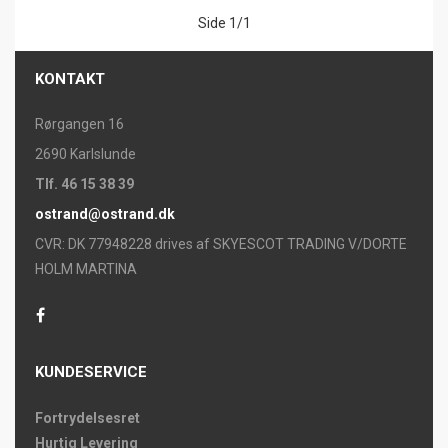
Side 1/1
KONTAKT
Rørgangen 16
2690 Karlslunde
Tlf. 46 15 38 39
ostrand@ostrand.dk
CVR: DK 77948228 drives af SKYESCOT TRADING V/DORTE
HOLM MARTINA
KUNDESERVICE
Fortrydelsesret
Hurtig Levering