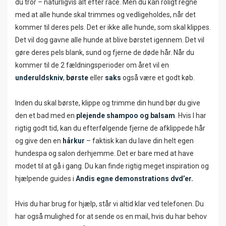
du tror – naturligvis alt efter race. Men du kan roligt regne
med at alle hunde skal trimmes og vedligeholdes, når det
kommer til deres pels. Det er ikke alle hunde, som skal klippes.
Det vil dog gavne alle hunde at blive børstet igennem. Det vil
gøre deres pels blank, sund og fjerne de døde hår. Når du
kommer til de 2 fældningsperioder om året vil en
underuldskniv
,
børste
eller
saks
også være et godt køb.
Inden du skal børste, klippe og trimme din hund bør du give
den et bad med en
plejende shampoo og balsam
. Hvis I har
rigtig godt tid, kan du efterfølgende fjerne de afklippede hår
og give den en
hårkur
– faktisk kan du lave din helt egen
hundespa og salon derhjemme. Det er bare med at have
modet til at gå i gang. Du kan finde rigtig meget inspiration og
hjælpende guides i
Andis egne demonstrations dvd’er.
Hvis du har brug for hjælp, står vi altid klar ved telefonen. Du
har også mulighed for at sende os en mail, hvis du har behov