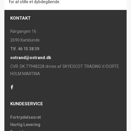
for at stille et dybdegående.
KONTAKT
Rørgangen 16
2690 Karlslunde
Tlf. 46 15 38 39
ostrand@ostrand.dk
CVR: DK 77948228 drives af SKYESCOT TRADING V/DORTE
HOLM MARTINA
KUNDESERVICE
Fortrydelsesret
Hurtig Levering