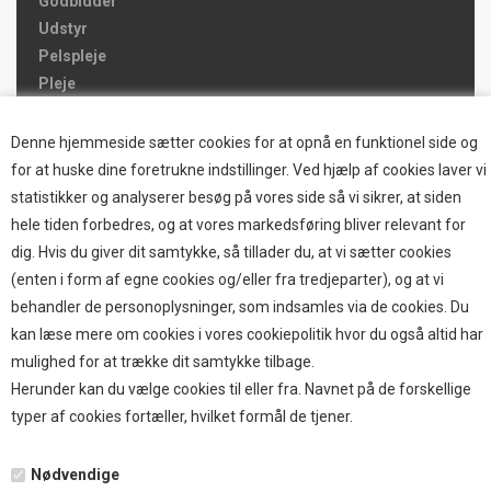
Godbidder
Udstyr
Pelspleje
Pleje
Hjemmet & Bilen
Brands
Denne hjemmeside sætter cookies for at opnå en funktionel side og
for at huske dine foretrukne indstillinger. Ved hjælp af cookies laver vi
TOP BRANDS
statistikker og analyserer besøg på vores side så vi sikrer, at siden
hele tiden forbedres, og at vores markedsføring bliver relevant for
HOKAMIX
dig. Hvis du giver dit samtykke, så tillader du, at vi sætter cookies
HVALPESTART RAIZUP
(enten i form af egne cookies og/eller fra tredjeparter), og at vi
Thule hundbure
behandler de personoplysninger, som indsamles via de cookies. Du
GRAU
kan læse mere om cookies i vores cookiepolitik hvor du også altid har
STARMARK
mulighed for at trække dit samtykke tilbage.
VARIOCAGE-MIMSAFE
Herunder kan du vælge cookies til eller fra. Navnet på de forskellige
typer af cookies fortæller, hvilket formål de tjener.
BETALING
Nødvendige