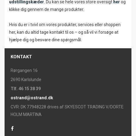
udstillingskæder
. Du kan se hele vores store oversigt
her
og
klikke dig gennem de mange produkter.
Hvis du er i tvivl om vores produkter, services eller shoppen
her, kan du altid tage kontakt til os – og så vil vi forsøge at
hjælpe dig og besvare dine spørgsmål.
KONTAKT
Rørgangen 16
2690 Karlslunde
Tlf. 46 15 38 39
ostrand@ostrand.dk
CVR: DK 77948228 drives af SKYESCOT TRADING V/DORTE
HOLM MARTINA