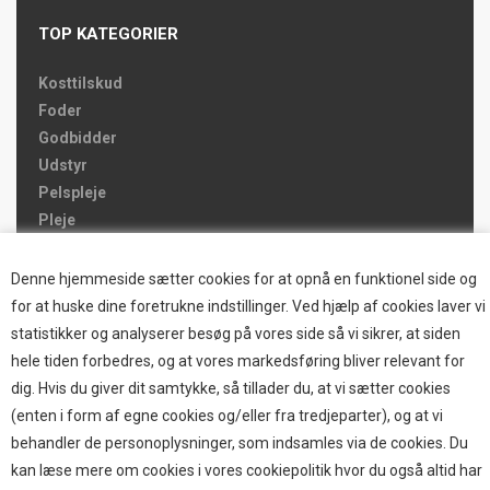
TOP KATEGORIER
Kosttilskud
Foder
Godbidder
Udstyr
Pelspleje
Pleje
Hjemmet & Bilen
Brands
Denne hjemmeside sætter cookies for at opnå en funktionel side og
for at huske dine foretrukne indstillinger. Ved hjælp af cookies laver vi
TOP BRANDS
statistikker og analyserer besøg på vores side så vi sikrer, at siden
hele tiden forbedres, og at vores markedsføring bliver relevant for
HOKAMIX
dig. Hvis du giver dit samtykke, så tillader du, at vi sætter cookies
HVALPESTART RAIZUP
(enten i form af egne cookies og/eller fra tredjeparter), og at vi
Thule hundbure
behandler de personoplysninger, som indsamles via de cookies. Du
GRAU
kan læse mere om cookies i vores cookiepolitik hvor du også altid har
STARMARK