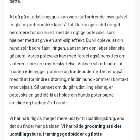
dette.
At gå på et udstillingsgulv kan være udfordrende, hvis gulvet
er glat og poterne ikke kan få fat. Du kan gøre det meget
nemmere for din hund med den rigtige potevoks, som
hjælper med at give en anti-slip effekt. Du vil opleve, at din
hund står bedre fast i ringen, uanset om den løber eller skal
gå pænt. Vores potevoks kan med fordel også benyttes om
vinteren, som en frostbeskyttelse. Voksen vil forhindre, at
frosten ødelægger poterne og trædepuderne. Det er også
med til at forhindre udtørring, når din hund kommer i kontakt
med vejsalt. Så uanset om du går udstilling eller ej, er
potevoks en god idé til at holde din hunds poter pæne,
smidige og fugtige året rundt.
Vi har naturligvis meget mere udstyr til udstillingsbrug, end
det du finder her på siden. Vi har både
grooming artikler
,
udstillingsbure
,
træningsgodbidder
og
flotte