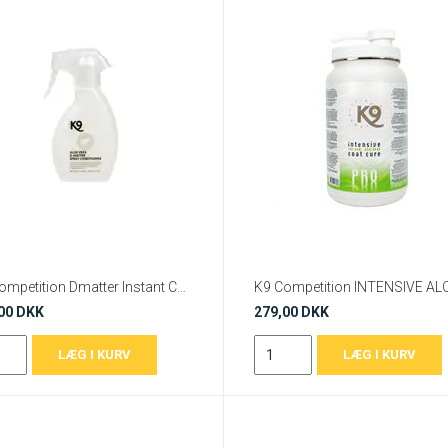
K9 Competition Dmatter Instant Conditioner – Udredende Leave-In Balsam til Hund & Kat
00 DKK
279,00 DKK