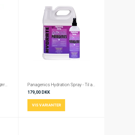
Plush Puppy - FAST Forkorter tørretiden med op til 50% 1 L
Panagenics Hydration Spray - Til alle pelsvarianter
179,00 DKK