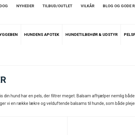
NDOG
NYHEDER
TILBUD/OUTLET
VILKÅR
BLOG OG GODE 
TYGGEBEN
HUNDENS APOTEK
HUNDETILBEHØR & UDSTYR
PELSP
ER
 din hund har en pels, der filtrer meget. Balsam afhjælper nemlig både 
 vi en række lækre og velduftende balsams til hunde, som både plejer o