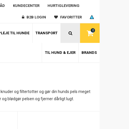
RÅD
KUNDECENTER
HURTIGLEVERING
B2B LOGIN
FAVORITTER
0
LEJE TIL HUNDE
TRANSPORT
TIL HUND & EJER
BRANDS
knuder og filtertotter og gør din hunds pels meget
g blødgør pelsen og fjerner dårligt lugt.