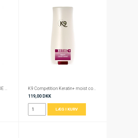
K9 Competition INTENSIVE ALOE VERA COAT CURE 500 ml
K9 Competition Keratin+ moist conditioner
119,00 DKK