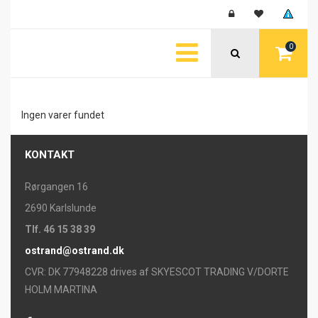
0
Ingen varer fundet
KONTAKT
Rørgangen 16
2690 Karlslunde
Tlf. 46 15 38 39
ostrand@ostrand.dk
CVR: DK 77948228 drives af SKYESCOT TRADING V/DORTE
HOLM MARTINA