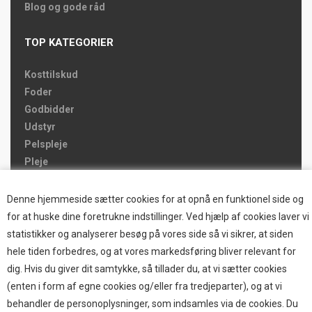
Blog og gode råd
TOP KATEGORIER
Kosttilskud
Foder
Godbidder
Udstyr
Pelspleje
Pleje
Hjemmet & Bilen
Brands
Denne hjemmeside sætter cookies for at opnå en funktionel side og
for at huske dine foretrukne indstillinger. Ved hjælp af cookies laver vi
TOP BRANDS
statistikker og analyserer besøg på vores side så vi sikrer, at siden
hele tiden forbedres, og at vores markedsføring bliver relevant for
HOKAMIX
dig. Hvis du giver dit samtykke, så tillader du, at vi sætter cookies
HVALPESTART RAIZUP
(enten i form af egne cookies og/eller fra tredjeparter), og at vi
Thule hundbure
behandler de personoplysninger, som indsamles via de cookies. Du