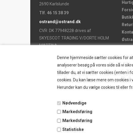
Hurti
2690 Karlslunde
Forsi
Tlf. 46 15 38 39
Butik
ostrand@ostrand.dk
Retur
CVR: DK 77948228 drives af
Konta
SKYESCOT TRADING V/DORTE HOLM
Østr
MARTINA
Nyhe
Tilbu
Denne hjemmeside sætter cookies for at op
Vilkå
analyserer besøg på vores side så vi sikre
B2BL
tillader du, at vi sætter cookies (enten 
Ansø
cookies. Du kan læse mere om cookies i vo
Favor
Herunder kan du vælge cookies til eller fr
Kund
Guide
Nødvendige
Blog 
Markedsføring
Markedsføring
Statistiske