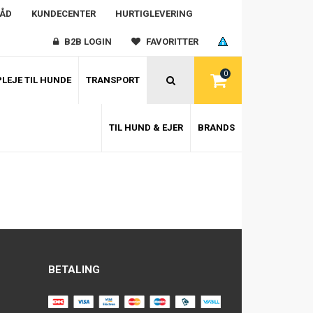
RÅD
KUNDECENTER
HURTIGLEVERING
B2B LOGIN
FAVORITTER
0
LEJE TIL HUNDE
TRANSPORT
TIL HUND & EJER
BRANDS
BETALING