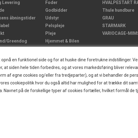
g Levering
Foder
HVALPESTART R
de
Godbidder
Thule hundbure
kens åbningstider
Udstyr
GRAU
label
Pelspleje
STARMARK
kt
Pleje
VARIOCAGE-MIM
and/Greendog
Hjemmet & Bilen
der
Brands
d
nå en funktionel side og for at huske dine foretrukne indstillinger. Ved 
r
r, at siden hele tiden forbedres, og at vores markedsføring bliver relevan
ogin
i form af egne cookies og/eller fra tredjeparter), og at vi behandler de p
g om B2B
res cookiepolitik hvor du også altid har mulighed for at trække dit sam
itter
a. Navnet på de forskellige typer af cookies fortæller, hvilket formål de t
ecenter
 af hundebur
og gode råd