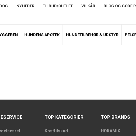
NDOG
NYHEDER
TILBUD/OUTLET
VILKÅR
BLOG OG GODE 
TYGGEBEN
HUNDENS APOTEK
HUNDETILBEHØR & UDSTYR
PELSP
ESERVICE
TOP KATEGORIER
TOP BRANDS
ydelsesret
Kosttilskud
HOKAMIX