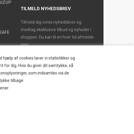
AIZUP
TILMELD NYHEDSBREV
Tilmeld dig vores nyhedsbrev og
modtag eksklusive tilbud og nyheder i
SAFE
shoppen. Du kan til en hver tid afmelde
igen.
hjælp af cookies laver vi statistikker og
t for dig. Hvis du giver dit samtykke, så
ersonoplysninger, som indsamles via de
tykke tilbage.
jener.