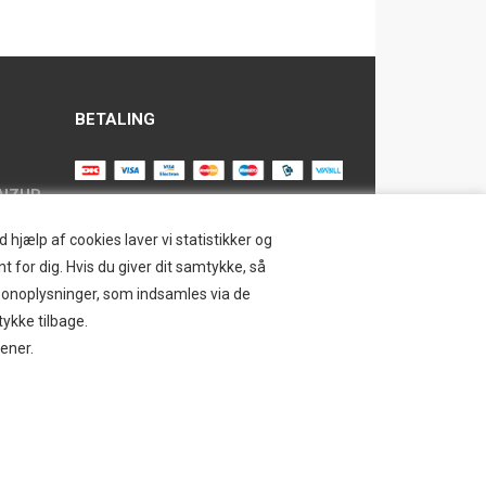
BETALING
AIZUP
TILMELD NYHEDSBREV
hjælp af cookies laver vi statistikker og
t for dig. Hvis du giver dit samtykke, så
Tilmeld dig vores nyhedsbrev og
ersonoplysninger, som indsamles via de
modtag eksklusive tilbud og nyheder i
SAFE
tykke tilbage.
shoppen. Du kan til en hver tid afmelde
jener.
igen.