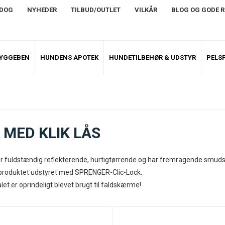
NDOG
NYHEDER
TILBUD/OUTLET
VILKÅR
BLOG OG GODE 
TYGGEBEN
HUNDENS APOTEK
HUNDETILBEHØR & UDSTYR
PELSP
MED KLIK LÅS
 fuldstændig reflekterende, hurtigtørrende og har fremragende smud
 produktet udstyret med SPRENGER-Clic-Lock.
et er oprindeligt blevet brugt til faldskærme!