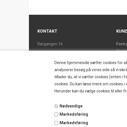
KONTAKT
KUND
Rørgangen 16
Fortr
Hurti
2690 Karlslunde
Forsi
Tlf. 46 15 38 39
Denne hjemmeside sætter cookies for at op
Butik
ostrand@ostrand.dk
analyserer besøg på vores side så vi sikre
Retur
tillader du, at vi sætter cookies (enten 
CVR: DK 77948228 drives af
Konta
cookies. Du kan læse mere om cookies i vo
SKYESCOT TRADING V/DORTE HOLM
Østr
Herunder kan du vælge cookies til eller fr
MARTINA
Nyhe
Tilbu
Nødvendige
Vilkå
Markedsføring
B2BL
Ansø
Markedsføring