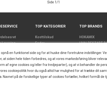
Side 1/1
ESERVICE
TOP KATEGORIER
TOP BRANDS
ydelsesret
Kosttilskud
HOKAMIX
g Levering
Foder
HVALPESTART R
de
Godbidder
Thule hundbure
nå en funktionel side og for at huske dine foretrukne indstillinger. Ved 
kens åbningstider
Udstyr
GRAU
r, at siden hele tiden forbedres, og at vores markedsføring bliver relevan
label
Pelspleje
STARMARK
i form af egne cookies og/eller fra tredjeparter), og at vi behandler de p
kt
Pleje
VARIOCAGE-MIM
res cookiepolitik hvor du også altid har mulighed for at trække dit sam
and/Greendog
Hjemmet & Bilen
a. Navnet på de forskellige typer af cookies fortæller, hvilket formål de t
der
Brands
d
r
ogin
g om B2B