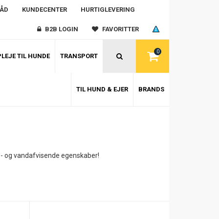
RÅD
KUNDECENTER
HURTIGLEVERING
B2B LOGIN
FAVORITTER
0
LEJE TIL HUNDE
TRANSPORT
TIL HUND & EJER
BRANDS
s- og vandafvisende egenskaber!