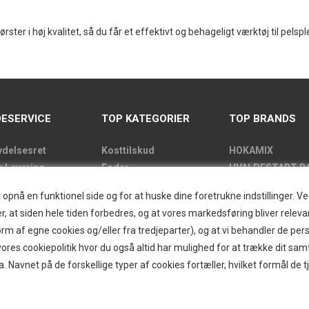
ter i høj kvalitet, så du får et effektivt og behageligt værktøj til pelsp
ESERVICE
TOP KATEGORIER
TOP BRANDS
ydelsesret
Kosttilskud
HOKAMIX
g Levering
Foder
HVALPESTART R
de
Godbidder
Thule hundbure
nå en funktionel side og for at huske dine foretrukne indstillinger. Ved 
kens åbningstider
Udstyr
GRAU
r, at siden hele tiden forbedres, og at vores markedsføring bliver relevan
label
Pelspleje
STARMARK
i form af egne cookies og/eller fra tredjeparter), og at vi behandler de p
kt
Pleje
VARIOCAGE-MIM
res cookiepolitik hvor du også altid har mulighed for at trække dit sam
and/Greendog
Hjemmet & Bilen
a. Navnet på de forskellige typer af cookies fortæller, hvilket formål de t
der
Brands
d
r