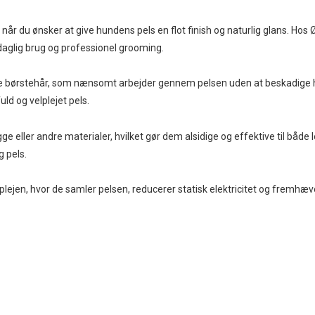
 når du ønsker at give hundens pels en flot finish og naturlig glans. Hos
 daglig brug og professionel grooming.
e børstehår, som nænsomt arbejder gennem pelsen uden at beskadige hår
uld og velplejet pels.
 eller andre materialer, hvilket gør dem alsidige og effektive til både 
 pels.
splejen, hvor de samler pelsen, reducerer statisk elektricitet og fremhæve