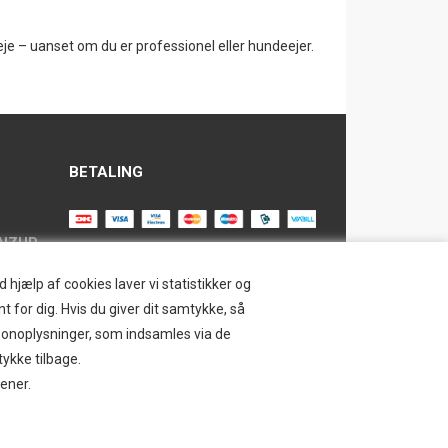
leje – uanset om du er professionel eller hundeejer.
BETALING
AIZUP
TILMELD NYHEDSBREV
hjælp af cookies laver vi statistikker og
t for dig. Hvis du giver dit samtykke, så
Tilmeld dig vores nyhedsbrev og
ersonoplysninger, som indsamles via de
modtag eksklusive tilbud og nyheder i
SAFE
tykke tilbage.
shoppen. Du kan til en hver tid afmelde
jener.
igen.