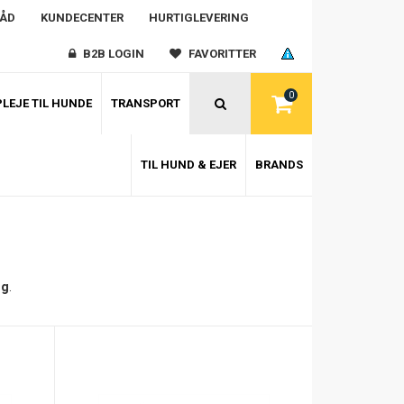
RÅD
KUNDECENTER
HURTIGLEVERING
B2B LOGIN
FAVORITTER
0
LEJE TIL HUNDE
TRANSPORT
TIL HUND & EJER
BRANDS
ng
.