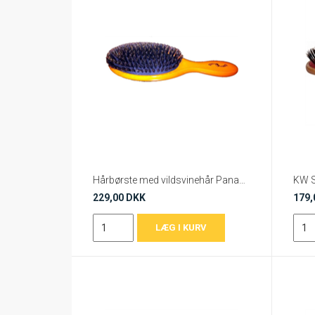
Hårbørste med vildsvinehår Panagenic
KW S
229,00 DKK
179,