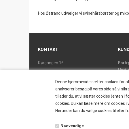
Hos Østrand udvælger vi svinehårsbørster og mixbørs
KONTAKT
KUND
Rørgangen 16
Fortr
Hurti
2690 Karlslunde
Forsi
Tlf. 46 15 38 39
Denne hjemmeside sætter cookies for at op
Butik
ostrand@ostrand.dk
analyserer besøg på vores side så vi sikre
Retur
tillader du, at vi sætter cookies (enten 
CVR: DK 77948228 drives af
Konta
cookies. Du kan læse mere om cookies i vo
SKYESCOT TRADING V/DORTE HOLM
Østr
Herunder kan du vælge cookies til eller fr
MARTINA
Nyhe
Tilbu
Nødvendige
Vilkå