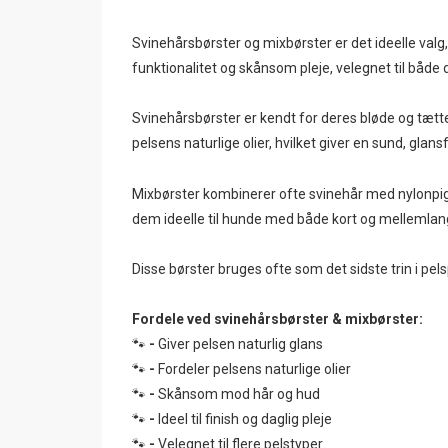
Svinehårsbørster og mixbørster er det ideelle valg,
funktionalitet og skånsom pleje, velegnet til både
Svinehårsbørster er kendt for deres bløde og tætt
pelsens naturlige olier, hvilket giver en sund, glansf
Mixbørster kombinerer ofte svinehår med nylonpigge
dem ideelle til hunde med både kort og mellemlang
Disse børster bruges ofte som det sidste trin i pel
Fordele ved svinehårsbørster & mixbørster:
🐾
-
Giver pelsen naturlig glans
🐾
-
Fordeler pelsens naturlige olier
🐾
-
Skånsom mod hår og hud
🐾
-
Ideel til finish og daglig pleje
🐾
-
Velegnet til flere pelstyper