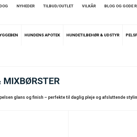
NDOG
NYHEDER
TILBUD/OUTLET
VILKÅR
BLOG OG GODE 
TYGGEBEN
HUNDENS APOTEK
HUNDETILBEHØR & UDSTYR
PELSP
& MIXBØRSTER
elsen glans og finish – perfekte til daglig pleje og afsluttende styli