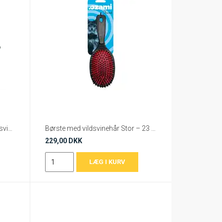
Hundebørste med et mix af vildsvinehår og nylon Denman Professionelle
Børste med vildsvinehår Stor – 23 x 8 x 3,5 cm
229,00 DKK