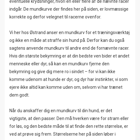
eventuelle krydsninger, hvori en eller flere af de nævnte racer
indgår. De mundkurve der findes her på siden, er lovmæssige
korrekte og derfor velegnet til racerne ovenfor.
Vi her hos Østrand anser en mundkurv for et træningsværktøj
og ikke en måde at straffe sin hund på. Derfor kan du også
sagtens anvende mundkurv til andre end de fornævnte racer.
Hvis din største bekymring er at din bedste ven bider et andet
menneske eller dyr, så kan en mundkurv fjerne den
bekymring og give dig mere ro i sindet – for vi kan ikke
komme udenom at hunde er dyr, og dyr har instinkter, vi som
ejere ikke altid kan komme uden om, selvom vi har trænet
dem godt.
Når du anskaffer dig en mundkurv til din hund, er det
vigtigste, at den passer. Den må hverken være for stram eller
for løs, og den bedste måde til at finde den rette størrelse, er
ved at prøve sig frem. Størrelserne her på siden løber i