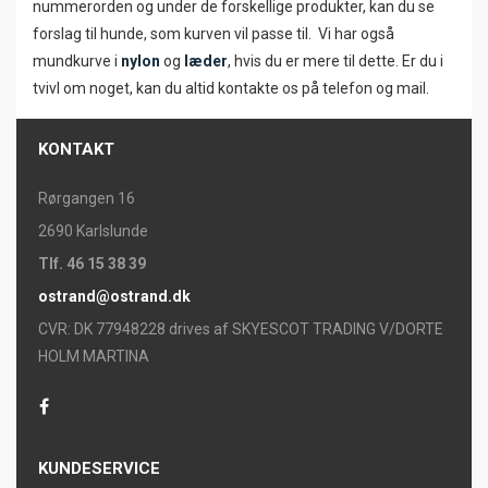
nummerorden og under de forskellige produkter, kan du se
forslag til hunde, som kurven vil passe til. Vi har også
mundkurve i
nylon
og
læder
, hvis du er mere til dette. Er du i
tvivl om noget, kan du altid kontakte os på telefon og mail.
KONTAKT
Rørgangen 16
2690 Karlslunde
Tlf. 46 15 38 39
ostrand@ostrand.dk
CVR: DK 77948228 drives af SKYESCOT TRADING V/DORTE
HOLM MARTINA
KUNDESERVICE