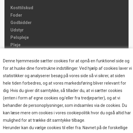
Kosttilskud
Foder
Godbidder
Udstyr
Pelspleje
Pleje
Hjemmet & Bilen
Brands
Denne hjemmeside sætter cookies for at opnå en funktionel side og
for at huske dine foretrukne indstillinger. Ved hjælp af cookies laver vi
TOP BRANDS
statistikker og analyserer besøg på vores side så vi sikrer, at siden
hele tiden forbedres, og at vores markedsføring bliver relevant for
HOKAMIX
dig. Hvis du giver dit samtykke, så tillader du, at vi sætter cookies
HVALPESTART RAIZUP
(enten i form af egne cookies og/eller fra tredjeparter), og at vi
Thule hundbure
behandler de personoplysninger, som indsamles via de cookies. Du
GRAU
kan læse mere om cookies i vores cookiepolitik hvor du også altid har
STARMARK
mulighed for at trække dit samtykke tilbage.
VARIOCAGE-MIMSAFE
Herunder kan du vælge cookies til eller fra. Navnet på de forskellige