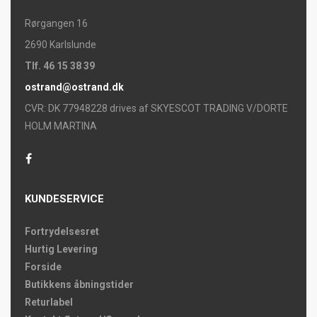
Rørgangen 16
2690 Karlslunde
Tlf. 46 15 38 39
ostrand@ostrand.dk
CVR: DK 77948228 drives af SKYESCOT TRADING V/DORTE
HOLM MARTINA
KUNDESERVICE
Fortrydelsesret
Hurtig Levering
Forside
Butikkens åbningstider
Returlabel