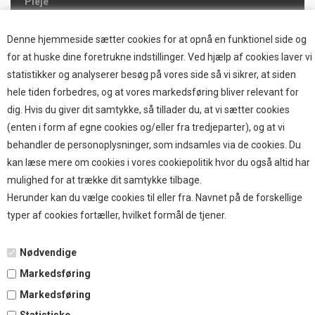
Pleje
Hjemmet & Bilen
Brands
Denne hjemmeside sætter cookies for at opnå en funktionel side og
for at huske dine foretrukne indstillinger. Ved hjælp af cookies laver vi
TOP BRANDS
statistikker og analyserer besøg på vores side så vi sikrer, at siden
hele tiden forbedres, og at vores markedsføring bliver relevant for
HOKAMIX
dig. Hvis du giver dit samtykke, så tillader du, at vi sætter cookies
HVALPESTART RAIZUP
(enten i form af egne cookies og/eller fra tredjeparter), og at vi
Thule hundbure
behandler de personoplysninger, som indsamles via de cookies. Du
GRAU
kan læse mere om cookies i vores cookiepolitik hvor du også altid har
STARMARK
mulighed for at trække dit samtykke tilbage.
VARIOCAGE-MIMSAFE
Herunder kan du vælge cookies til eller fra. Navnet på de forskellige
typer af cookies fortæller, hvilket formål de tjener.
BETALING
Nødvendige
Markedsføring
TILMELD NYHEDSBREV
Markedsføring