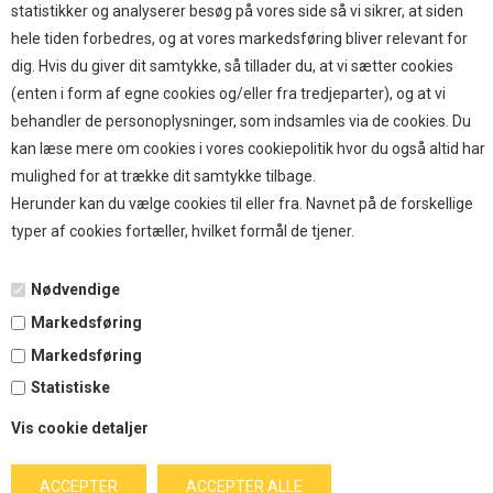
TOP BRANDS
statistikker og analyserer besøg på vores side så vi sikrer, at siden
hele tiden forbedres, og at vores markedsføring bliver relevant for
HOKAMIX
dig. Hvis du giver dit samtykke, så tillader du, at vi sætter cookies
HVALPESTART RAIZUP
(enten i form af egne cookies og/eller fra tredjeparter), og at vi
Thule hundbure
behandler de personoplysninger, som indsamles via de cookies. Du
GRAU
kan læse mere om cookies i vores cookiepolitik hvor du også altid har
STARMARK
mulighed for at trække dit samtykke tilbage.
VARIOCAGE-MIMSAFE
Herunder kan du vælge cookies til eller fra. Navnet på de forskellige
typer af cookies fortæller, hvilket formål de tjener.
BETALING
Nødvendige
Markedsføring
TILMELD NYHEDSBREV
Markedsføring
Statistiske
Tilmeld dig vores nyhedsbrev og modtag eksklusive tilbud
Vis cookie detaljer
og nyheder i shoppen. Du kan til en hver tid afmelde igen.