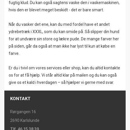
fugtig klud. Du kan også sagtens vaske den i vaskemaskinen,
hvis den er blevet meget beskidt - det er bare smart.
Når du vasker det ene, kan du med fordel have et andet
ydrebetræk i XXXL, som du kan smide på. Så slipper din hund
for at undvære sin store og lækre pude. De mange farver her
på siden, går da også at man ikke har lyst til kun at købe en
farve.
Er du i tvivl om vores services eller shop, kan du altid kontakte
os for at få hjælp. Vi står altid klar på mailen og du kan også
give os et kald i hverdagen – så hjælper vi gerne med svar.
KONTAKT
Rørgangen 16
2690 Karlslunde
Tlf. 46 15 38 39