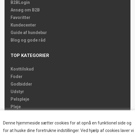
B2BLogin
Ansøg om B2B
Favoritter
Kundecenter
Guide af hundebur
Blog og gode råd
TOP KATEGORIER
Kosttilskud
Foder
Godbidder
Udstyr
Pelspleje
Pleje
Hjemmet & Bilen
Brands
Denne hjemmeside sætter cookies for at opnå en funktionel side og
for at huske dine foretrukne indstillinger. Ved hjælp af cookies laver vi