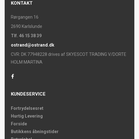
KONTAKT
Rørgangen 16
2690 Karlslunde
Tlf. 46 15 38 39
ostrand@ostrand.dk
CVR: DK 77948228 drives af SKYESCOT TRADING V/DORTE
HOLM MARTINA
KUNDESERVICE
Fortrydelsesret
Hurtig Levering
Forside
Butikkens åbningstider