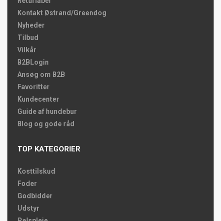
Returlabel
Kontakt Østrand/Greendog
Nyheder
Tilbud
Vilkår
B2BLogin
Ansøg om B2B
Favoritter
Kundecenter
Guide af hundebur
Blog og gode råd
TOP KATEGORIER
Kosttilskud
Foder
Godbidder
Udstyr
Pelspleje