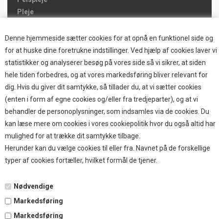
Pleje
Hjemmet & Bilen
Brands
Denne hjemmeside sætter cookies for at opnå en funktionel side og
for at huske dine foretrukne indstillinger. Ved hjælp af cookies laver vi
TOP BRANDS
statistikker og analyserer besøg på vores side så vi sikrer, at siden
hele tiden forbedres, og at vores markedsføring bliver relevant for
HOKAMIX
dig. Hvis du giver dit samtykke, så tillader du, at vi sætter cookies
HVALPESTART RAIZUP
(enten i form af egne cookies og/eller fra tredjeparter), og at vi
Thule hundbure
behandler de personoplysninger, som indsamles via de cookies. Du
GRAU
kan læse mere om cookies i vores cookiepolitik hvor du også altid har
STARMARK
mulighed for at trække dit samtykke tilbage.
VARIOCAGE-MIMSAFE
Herunder kan du vælge cookies til eller fra. Navnet på de forskellige
typer af cookies fortæller, hvilket formål de tjener.
BETALING
Nødvendige
Markedsføring
TILMELD NYHEDSBREV
Markedsføring