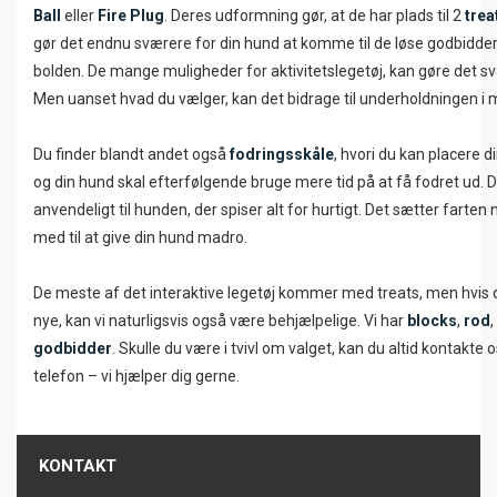
Ball
eller
Fire Plug
. Deres udformning gør, at de har plads til 2
trea
gør det endnu sværere for din hund at komme til de løse godbidder
bolden. De mange muligheder for aktivitetslegetøj, kan gøre det sv
Men uanset hvad du vælger, kan det bidrage til underholdningen i
Du finder blandt andet også
fodringsskåle
, hvori du kan placere d
og din hund skal efterfølgende bruge mere tid på at få fodret ud. 
anvendeligt til hunden, der spiser alt for hurtigt. Det sætter farten 
med til at give din hund madro.
De meste af det interaktive legetøj kommer med treats, men hvis
nye, kan vi naturligsvis også være behjælpelige. Vi har
blocks
,
rod
,
godbidder
. Skulle du være i tvivl om valget, kan du altid kontakte o
telefon – vi hjælper dig gerne.
KONTAKT