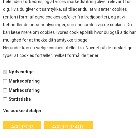
hele tiden forbedres, og at vores markedsføring bliver relevant for
59,00 DKK
dig. Hvis du giver dit samtykke, så tillader du, at vi sætter cookies
(enten i form af egne cookies og/eller fra tredjeparter), og at vi
behandler de personoplysninger, som indsamles via de cookies. Du
kan læse mere om cookies i vores cookiepolitik hvor du også altid har
mulighed for at trække dit samtykke tilbage.
Herunder kan du vælge cookies til eller fra. Navnet på de forskellige
typer af cookies fortæller, hvilket formål de tjener.
Nødvendige
Treateaters Chicken Jerky 400g
Markedsføring
129,00 DKK
Markedsføring
Statistiske
Vis cookie detaljer