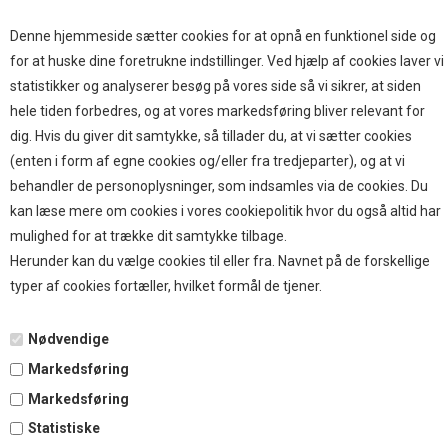
Hjemmet & Bilen
Brands
Denne hjemmeside sætter cookies for at opnå en funktionel side og
for at huske dine foretrukne indstillinger. Ved hjælp af cookies laver vi
TOP BRANDS
statistikker og analyserer besøg på vores side så vi sikrer, at siden
hele tiden forbedres, og at vores markedsføring bliver relevant for
HOKAMIX
dig. Hvis du giver dit samtykke, så tillader du, at vi sætter cookies
HVALPESTART RAIZUP
(enten i form af egne cookies og/eller fra tredjeparter), og at vi
Thule hundbure
behandler de personoplysninger, som indsamles via de cookies. Du
GRAU
kan læse mere om cookies i vores cookiepolitik hvor du også altid har
STARMARK
mulighed for at trække dit samtykke tilbage.
VARIOCAGE-MIMSAFE
Herunder kan du vælge cookies til eller fra. Navnet på de forskellige
typer af cookies fortæller, hvilket formål de tjener.
BETALING
Nødvendige
Markedsføring
TILMELD NYHEDSBREV
Markedsføring
Statistiske
Tilmeld dig vores nyhedsbrev og modtag eksklusive tilbud