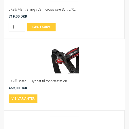
JK9®Mantrailing /Carnicross sele Sort L/XL
719,00 DKK
JK9®Speed – Bygget til toppræstation
459,00 DKK