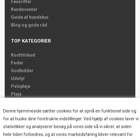
Favoritter
Kundecenter
Guide af hundebur
Blog og gode råd
TOP KATEGORIER
Kosttilskud
Foder
Godbidder
Udstyr
Pelspleje
Pleje
Hjemmet & Bilen
Brands
Denne hjemmeside sætter cookies for at opnå en funktionel side og
for at huske dine foretrukne indstillinger. Ved hjælp af cookies laver vi
TOP BRANDS
statistikker og analyserer besøg på vores side så vi sikrer, at siden
hele tiden forbedres, og at vores markedsføring bliver relevant for
HOKAMIX