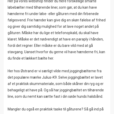
Her på vores webshop finder du flere forskellige smarte
løbebælter med tilhørende liner, som gør, at du kan have
hænderne fri under løbe- eller gåturen med din firbenede
følgesvend. Frie hænder kan give dig en skøn følelse af frihed
og giver dig samtidig mulighed for at lave noget andet på
gåturen. Måske har du lige et telefonopkald, du skal have
klaret. Måske er det nødvendigt at have en paraply i hånden,
fordi det regner. Eller måske er du bare vild med at gå
stavgang. Uanset hvorfor du gerne vil have hænderne fri, kan
du finde et lækkert bælte her.
Her hos Østrand er vi særligt vilde med joggingbælterne fra
det populære mærke Julius-K9. Selve joggingbæltet er lavet
af et praktisk skummateriale, som både skåner din ryg og er
behageligt at have på. Og så har joggingbæltet en tilhørende
line, som du nemt kan sætte fast i din søde hunds halsbånd.
Mangler du også en praktisk taske til gåturene? Så gå ind på