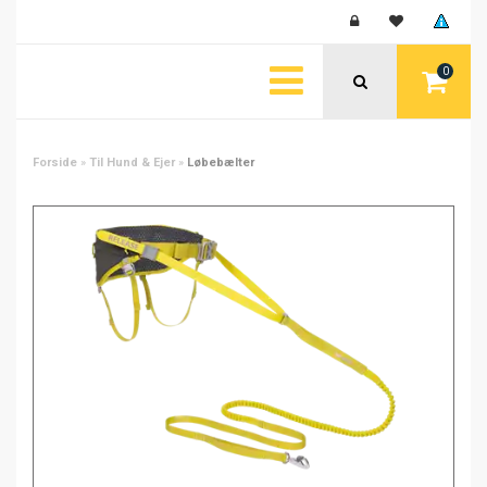
0
Forside
»
Til Hund & Ejer
»
Løbebælter