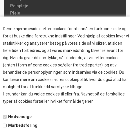
Pelspleje
Pleje
Hjemmet & Bilen
Brands
Denne hjemmeside sætter cookies for at opnå en funktionel side og
for at huske dine foretrukne indstillinger. Ved hjælp af cookies laver vi
TOP BRANDS
statistikker og analyserer besøg på vores side så vi sikrer, at siden
hele tiden forbedres, og at vores markedsføring bliver relevant for
HOKAMIX
dig. Hvis du giver dit samtykke, så tillader du, at vi sætter cookies
HVALPESTART RAIZUP
(enten i form af egne cookies og/eller fra tredjeparter), og at vi
Thule hundbure
behandler de personoplysninger, som indsamles via de cookies. Du
GRAU
kan læse mere om cookies i vores cookiepolitik hvor du også altid har
STARMARK
mulighed for at trække dit samtykke tilbage.
VARIOCAGE-MIMSAFE
Herunder kan du vælge cookies til eller fra. Navnet på de forskellige
typer af cookies fortæller, hvilket formål de tjener.
BETALING
Nødvendige
Markedsføring