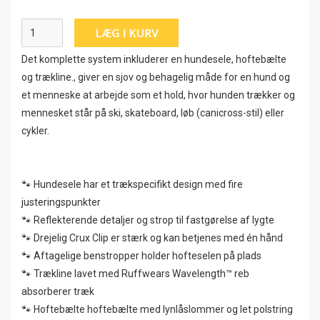
Det komplette system inkluderer en hundesele, hoftebælte
og trækline., giver en sjov og behagelig måde for en hund og
et menneske at arbejde som et hold, hvor hunden trækker og
mennesket står på ski, skateboard, løb (canicross-stil) eller
cykler.
🐾 Hundesele har et trækspecifikt design med fire
justeringspunkter
🐾 Reflekterende detaljer og strop til fastgørelse af lygte
🐾 Drejelig Crux Clip er stærk og kan betjenes med én hånd
🐾 Aftagelige benstropper holder hofteselen på plads
🐾 Trækline lavet med Ruffwears Wavelength™ reb
absorberer træk
🐾 Hoftebælte hoftebælte med lynlåslommer og let polstring