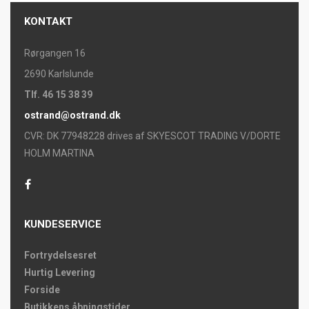
KONTAKT
Rørgangen 16
2690 Karlslunde
Tlf. 46 15 38 39
ostrand@ostrand.dk
CVR: DK 77948228 drives af SKYESCOT TRADING V/DORTE
HOLM MARTINA
KUNDESERVICE
Fortrydelsesret
Hurtig Levering
Forside
Butikkens åbningstider