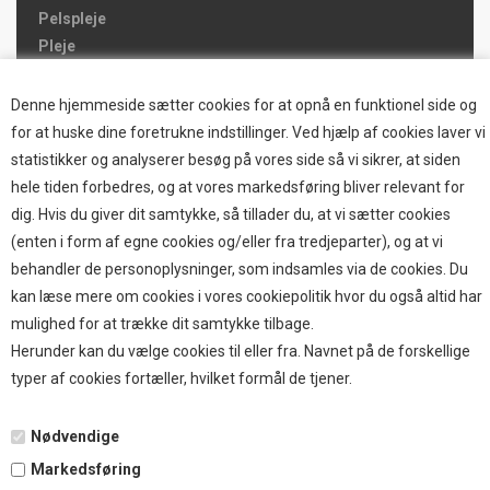
Pelspleje
Pleje
Hjemmet & Bilen
Brands
Denne hjemmeside sætter cookies for at opnå en funktionel side og
for at huske dine foretrukne indstillinger. Ved hjælp af cookies laver vi
TOP BRANDS
statistikker og analyserer besøg på vores side så vi sikrer, at siden
hele tiden forbedres, og at vores markedsføring bliver relevant for
HOKAMIX
dig. Hvis du giver dit samtykke, så tillader du, at vi sætter cookies
HVALPESTART RAIZUP
(enten i form af egne cookies og/eller fra tredjeparter), og at vi
Thule hundbure
behandler de personoplysninger, som indsamles via de cookies. Du
GRAU
kan læse mere om cookies i vores cookiepolitik hvor du også altid har
STARMARK
mulighed for at trække dit samtykke tilbage.
VARIOCAGE-MIMSAFE
Herunder kan du vælge cookies til eller fra. Navnet på de forskellige
typer af cookies fortæller, hvilket formål de tjener.
BETALING
Nødvendige
Markedsføring