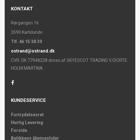
KONTAKT
Rørgangen 16
2690 Karlslunde
Tlf. 46 15 38 39
ostrand@ostrand.dk
CVR: DK 77948228 drives af SKYESCOT TRADING V/DORTE
HOLM MARTINA
KUNDESERVICE
Fortrydelsesret
Hurtig Levering
Forside
Butikkens åbningstider