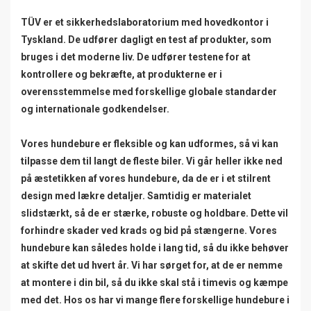
TÜV er et sikkerhedslaboratorium med hovedkontor i
Tyskland. De udfører dagligt en test af produkter, som
bruges i det moderne liv. De udfører testene for at
kontrollere og bekræfte, at produkterne er i
overensstemmelse med forskellige globale standarder
og internationale godkendelser.
Vores hundebure er fleksible og kan udformes, så vi kan
tilpasse dem til langt de fleste biler. Vi går heller ikke ned
på æstetikken af vores hundebure, da de er i et stilrent
design med lækre detaljer. Samtidig er materialet
slidstærkt, så de er stærke, robuste og holdbare. Dette vil
forhindre skader ved krads og bid på stængerne. Vores
hundebure kan således holde i lang tid, så du ikke behøver
at skifte det ud hvert år. Vi har sørget for, at de er nemme
at montere i din bil, så du ikke skal stå i timevis og kæmpe
med det. Hos os har vi mange flere forskellige hundebure i