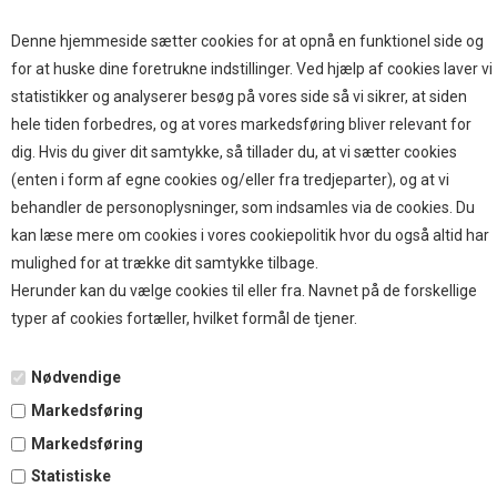
Hjemmet & Bilen
Brands
Denne hjemmeside sætter cookies for at opnå en funktionel side og
for at huske dine foretrukne indstillinger. Ved hjælp af cookies laver vi
TOP BRANDS
statistikker og analyserer besøg på vores side så vi sikrer, at siden
hele tiden forbedres, og at vores markedsføring bliver relevant for
HOKAMIX
dig. Hvis du giver dit samtykke, så tillader du, at vi sætter cookies
HVALPESTART RAIZUP
(enten i form af egne cookies og/eller fra tredjeparter), og at vi
Thule hundbure
behandler de personoplysninger, som indsamles via de cookies. Du
GRAU
kan læse mere om cookies i vores cookiepolitik hvor du også altid har
STARMARK
mulighed for at trække dit samtykke tilbage.
VARIOCAGE-MIMSAFE
Herunder kan du vælge cookies til eller fra. Navnet på de forskellige
typer af cookies fortæller, hvilket formål de tjener.
BETALING
Nødvendige
Markedsføring
TILMELD NYHEDSBREV
Markedsføring
Statistiske
Tilmeld dig vores nyhedsbrev og modtag eksklusive tilbud