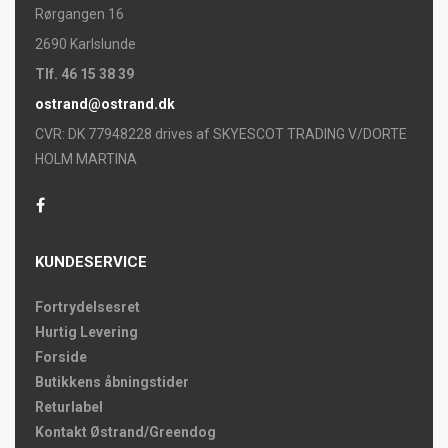
Rørgangen 16
2690 Karlslunde
Tlf. 46 15 38 39
ostrand@ostrand.dk
CVR: DK 77948228 drives af SKYESCOT TRADING V/DORTE
HOLM MARTINA
KUNDESERVICE
Fortrydelsesret
Hurtig Levering
Forside
Butikkens åbningstider
Returlabel
Kontakt Østrand/Greendog