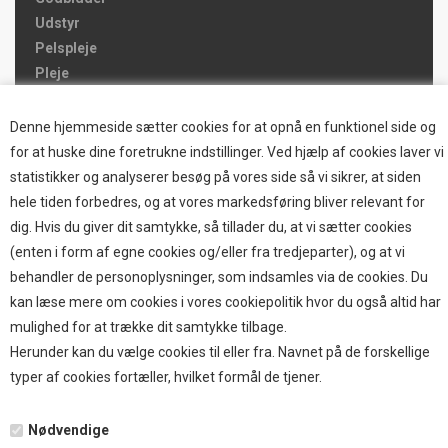
Udstyr
Pelspleje
Pleje
Hjemmet & Bilen
Brands
Denne hjemmeside sætter cookies for at opnå en funktionel side og
for at huske dine foretrukne indstillinger. Ved hjælp af cookies laver vi
TOP BRANDS
statistikker og analyserer besøg på vores side så vi sikrer, at siden
hele tiden forbedres, og at vores markedsføring bliver relevant for
HOKAMIX
dig. Hvis du giver dit samtykke, så tillader du, at vi sætter cookies
HVALPESTART RAIZUP
(enten i form af egne cookies og/eller fra tredjeparter), og at vi
Thule hundbure
behandler de personoplysninger, som indsamles via de cookies. Du
GRAU
kan læse mere om cookies i vores cookiepolitik hvor du også altid har
STARMARK
mulighed for at trække dit samtykke tilbage.
VARIOCAGE-MIMSAFE
Herunder kan du vælge cookies til eller fra. Navnet på de forskellige
typer af cookies fortæller, hvilket formål de tjener.
BETALING
Nødvendige