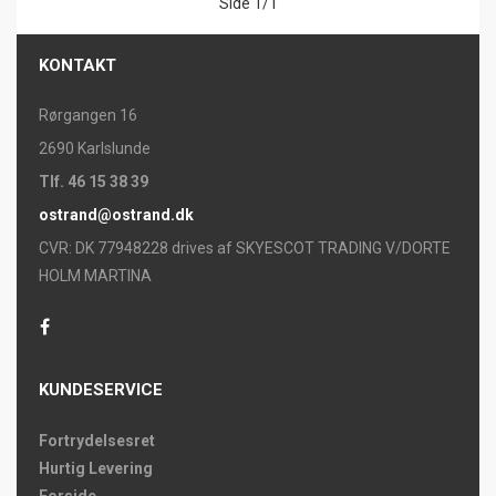
Side 1/1
KONTAKT
Rørgangen 16
2690 Karlslunde
Tlf. 46 15 38 39
ostrand@ostrand.dk
CVR: DK 77948228 drives af SKYESCOT TRADING V/DORTE
HOLM MARTINA
KUNDESERVICE
Fortrydelsesret
Hurtig Levering
Forside