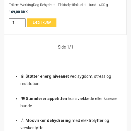
Trikem WorkingDog Rehydrate - Elektrolyttilskud til Hund - 400 g
169,00 DKK
Side 1/1
🔋
Støtter energiniveauet
ved sygdom, stress og
restitution
🍽️
Stimulerer appetitten
hos svækkede eller kræsne
hunde
💧
Modvirker dehydrering
med elektrolytter og
væskestøtte