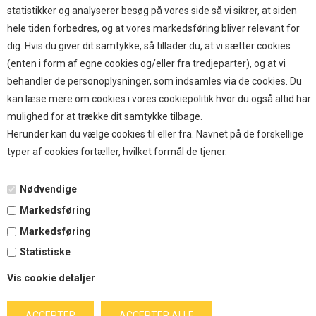
TOP BRANDS
statistikker og analyserer besøg på vores side så vi sikrer, at siden
hele tiden forbedres, og at vores markedsføring bliver relevant for
HOKAMIX
dig. Hvis du giver dit samtykke, så tillader du, at vi sætter cookies
HVALPESTART RAIZUP
(enten i form af egne cookies og/eller fra tredjeparter), og at vi
Thule hundbure
behandler de personoplysninger, som indsamles via de cookies. Du
GRAU
kan læse mere om cookies i vores cookiepolitik hvor du også altid har
STARMARK
mulighed for at trække dit samtykke tilbage.
VARIOCAGE-MIMSAFE
Herunder kan du vælge cookies til eller fra. Navnet på de forskellige
typer af cookies fortæller, hvilket formål de tjener.
BETALING
Nødvendige
Markedsføring
TILMELD NYHEDSBREV
Markedsføring
Statistiske
Tilmeld dig vores nyhedsbrev og modtag eksklusive tilbud
Vis cookie detaljer
og nyheder i shoppen. Du kan til en hver tid afmelde igen.