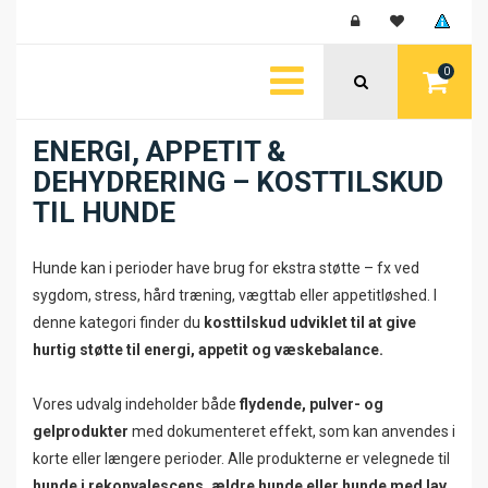
0
ENERGI, APPETIT &
DEHYDRERING – KOSTTILSKUD
TIL HUNDE
Hunde kan i perioder have brug for ekstra støtte – fx ved
sygdom, stress, hård træning, vægttab eller appetitløshed. I
denne kategori finder du
kosttilskud udviklet til at give
hurtig støtte til energi, appetit og væskebalance.
Vores udvalg indeholder både
flydende, pulver- og
gelprodukter
med dokumenteret effekt, som kan anvendes i
korte eller længere perioder. Alle produkterne er velegnede til
hunde i rekonvalescens, ældre hunde eller hunde med lav