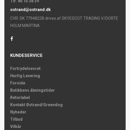
Tlf. 46 15 38 39
ostrand@ostrand.dk
CVR: DK 77948228 drives af SKYESCOT TRADING V/DORTE
HOLM MARTINA
KUNDESERVICE
Fortrydelsesret
Hurtig Levering
Forside
Butikkens åbningstider
Returlabel
Kontakt Østrand/Greendog
Nyheder
Tilbud
Vilkår