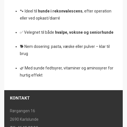
🐾 Ideel til
hunde i rekonvalescens
, efter operation
eller ved opkast/diarré
✅ Velegnet til både
hvalpe, voksne og seniorhunde
🐕 Nem dosering: pasta, væske eller pulver – klar til
brug
🌿 Med sunde fedtsyrer, vitaminer og aminosyrer for
hurtig effekt
KONTAKT
Rørgangen 16
2690 Karlslunde