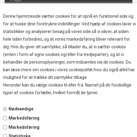
Hjemmet & Bilen
Brands
Denne hjemmeside sætter cookies for at opnå en funktionel side og
for at huske dine foretrukne indstillinger. Ved hjælp af cookies laver vi
TOP BRANDS
statistikker og analyserer besøg på vores side så vi sikrer, at siden
hele tiden forbedres, og at vores markedsføring bliver relevant for
HOKAMIX
dig. Hvis du giver dit samtykke, så tillader du, at vi sætter cookies
HVALPESTART RAIZUP
(enten i form af egne cookies og/eller fra tredjeparter), og at vi
Thule hundbure
behandler de personoplysninger, som indsamles via de cookies. Du
GRAU
kan læse mere om cookies i vores cookiepolitik hvor du også altid har
STARMARK
mulighed for at trække dit samtykke tilbage.
VARIOCAGE-MIMSAFE
Herunder kan du vælge cookies til eller fra. Navnet på de forskellige
typer af cookies fortæller, hvilket formål de tjener.
BETALING
Nødvendige
Markedsføring
TILMELD NYHEDSBREV
Markedsføring
Statistiske