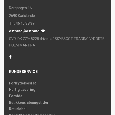
Rørgangen 16
2690 Karlslunde
Tlf. 46 15 38 39
ostrand@ostrand.dk
CVR: DK 77948228 drives af SKYESCOT TRADING V/DORTE
HOLM MARTINA
KUNDESERVICE
Fortrydelsesret
Hurtig Levering
Forside
Butikkens åbningstider
Returlabel