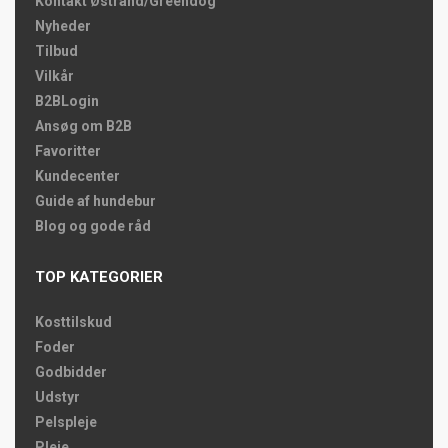
Kontakt Østrand/Greendog
Nyheder
Tilbud
Vilkår
B2BLogin
Ansøg om B2B
Favoritter
Kundecenter
Guide af hundebur
Blog og gode råd
TOP KATEGORIER
Kosttilskud
Foder
Godbidder
Udstyr
Pelspleje
Pleje