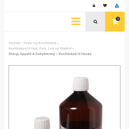
0
Forside
»
Foder og Kosttilskud
»
Kosttilskud til Hud, Pels, Led og Vitalitet
»
Energi, Appetit & Dehydrering – Kosttilskud til Hunde