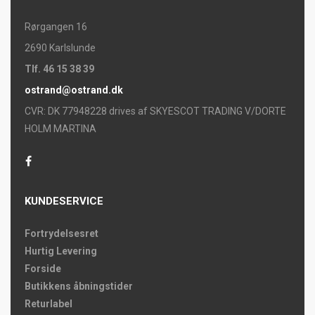
Rørgangen 16
2690 Karlslunde
Tlf. 46 15 38 39
ostrand@ostrand.dk
CVR: DK 77948228 drives af SKYESCOT TRADING V/DORTE
HOLM MARTINA
KUNDESERVICE
Fortrydelsesret
Hurtig Levering
Forside
Butikkens åbningstider
Returlabel