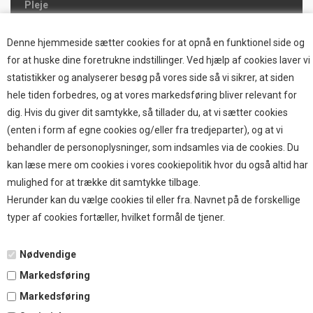
Pleje
Hjemmet & Bilen
Brands
Denne hjemmeside sætter cookies for at opnå en funktionel side og
for at huske dine foretrukne indstillinger. Ved hjælp af cookies laver vi
TOP BRANDS
statistikker og analyserer besøg på vores side så vi sikrer, at siden
hele tiden forbedres, og at vores markedsføring bliver relevant for
HOKAMIX
dig. Hvis du giver dit samtykke, så tillader du, at vi sætter cookies
HVALPESTART RAIZUP
(enten i form af egne cookies og/eller fra tredjeparter), og at vi
Thule hundbure
behandler de personoplysninger, som indsamles via de cookies. Du
GRAU
kan læse mere om cookies i vores cookiepolitik hvor du også altid har
STARMARK
mulighed for at trække dit samtykke tilbage.
VARIOCAGE-MIMSAFE
Herunder kan du vælge cookies til eller fra. Navnet på de forskellige
typer af cookies fortæller, hvilket formål de tjener.
BETALING
Nødvendige
Markedsføring
TILMELD NYHEDSBREV
Markedsføring