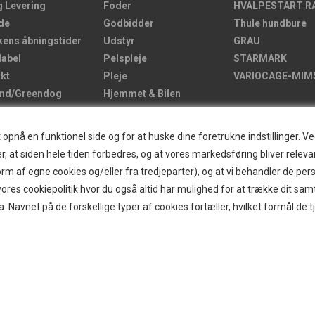
g Levering
Foder
HVALPESTART R
de
Godbidder
Thule hundbure
kens åbningstider
Udstyr
GRAU
label
Pelspleje
STARMARK
kt
Pleje
VARIOCAGE-MIM
and/Greendog
Hjemmet & Bilen
der
Brands
d
nå en funktionel side og for at huske dine foretrukne indstillinger. Ved 
r
r, at siden hele tiden forbedres, og at vores markedsføring bliver relevan
ogin
i form af egne cookies og/eller fra tredjeparter), og at vi behandler de p
g om B2B
res cookiepolitik hvor du også altid har mulighed for at trække dit sam
itter
a. Navnet på de forskellige typer af cookies fortæller, hvilket formål de t
ecenter
 af hundebur
og gode råd