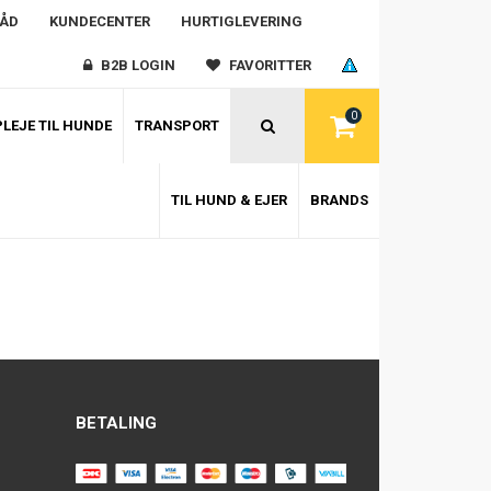
RÅD
KUNDECENTER
HURTIGLEVERING
B2B LOGIN
FAVORITTER
0
LEJE TIL HUNDE
TRANSPORT
TIL HUND & EJER
BRANDS
BETALING