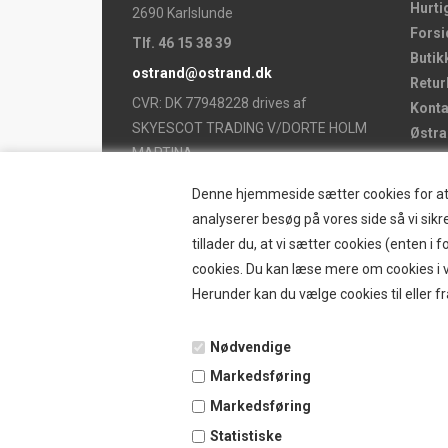
Hurti
2690 Karlslunde
Forsi
Tlf. 46 15 38 39
Butik
ostrand@ostrand.dk
Retur
CVR: DK 77948228 drives af
Konta
SKYESCOT TRADING V/DORTE HOLM
Østr
MARTINA
Nyhe
Tilbu
Denne hjemmeside sætter cookies for at op
Vilkå
analyserer besøg på vores side så vi sikre
B2BL
tillader du, at vi sætter cookies (enten 
Ansø
cookies. Du kan læse mere om cookies i vo
Favor
Herunder kan du vælge cookies til eller fr
Kund
Guide
Nødvendige
Blog 
Markedsføring
Markedsføring
Statistiske