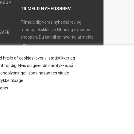
AIZUP
TILMELD NYHEDSBREV
Tilmeld dig vores nyhedsbrev og
modtag eksklusive tilbud og nyheder i
SAFE
shoppen. Du kan til en hver tid afmelde
igen.
hjælp af cookies laver vi statistikker og
t for dig. Hvis du giver dit samtykke, så
ersonoplysninger, som indsamles via de
tykke tilbage.
jener.