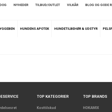
NDOG
NYHEDER
TILBUD/OUTLET
VILKÅR
BLOG OG GODE 
TYGGEBEN
HUNDENS APOTEK
HUNDETILBEHØR & UDSTYR
PELSP
ESERVICE
TOP KATEGORIER
TOP BRANDS
ydelsesret
Kosttilskud
HOKAMIX