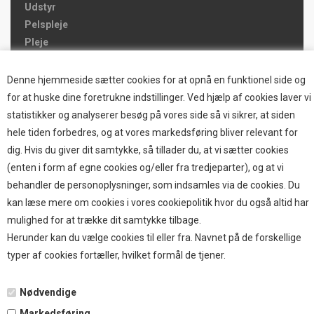
Udstyr
Pelspleje
Pleje
Hjemmet & Bilen
Brands
Denne hjemmeside sætter cookies for at opnå en funktionel side og
for at huske dine foretrukne indstillinger. Ved hjælp af cookies laver vi
TOP BRANDS
statistikker og analyserer besøg på vores side så vi sikrer, at siden
hele tiden forbedres, og at vores markedsføring bliver relevant for
HOKAMIX
dig. Hvis du giver dit samtykke, så tillader du, at vi sætter cookies
HVALPESTART RAIZUP
(enten i form af egne cookies og/eller fra tredjeparter), og at vi
Thule hundbure
behandler de personoplysninger, som indsamles via de cookies. Du
GRAU
kan læse mere om cookies i vores cookiepolitik hvor du også altid har
STARMARK
mulighed for at trække dit samtykke tilbage.
VARIOCAGE-MIMSAFE
Herunder kan du vælge cookies til eller fra. Navnet på de forskellige
typer af cookies fortæller, hvilket formål de tjener.
BETALING
Nødvendige
Markedsføring