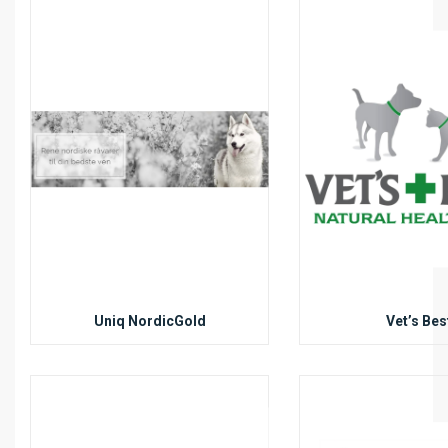
Uniq NordicGold
Vet’s Bes