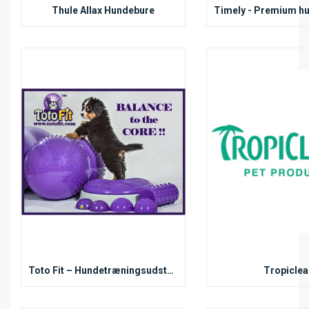
Thule Allax Hundebure
Toto Fit – Hundetræningsudstyr til balance og core-træning
Tropiclea