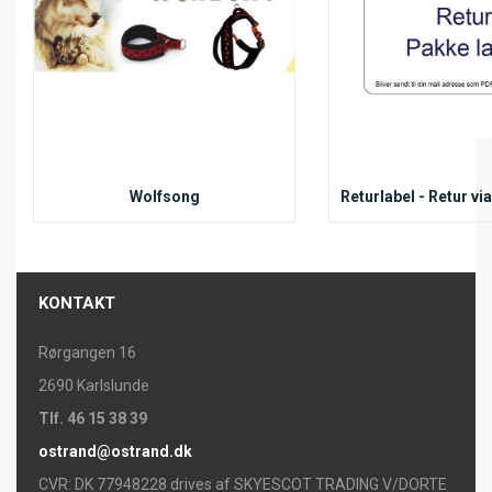
Wolfsong
KONTAKT
Rørgangen 16
2690 Karlslunde
Tlf. 46 15 38 39
ostrand@ostrand.dk
CVR: DK 77948228 drives af SKYESCOT TRADING V/DORTE