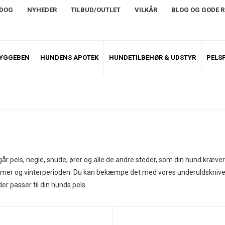
NDOG
NYHEDER
TILBUD/OUTLET
VILKÅR
BLOG OG GODE 
TYGGEBEN
HUNDENS APOTEK
HUNDETILBEHØR & UDSTYR
PELSP
ngår pels, negle, snude, ører og alle de andre steder, som din hund kræv
er og vinterperioden. Du kan bekæmpe det med vores underuldsknive, s
der passer til din hunds pels.