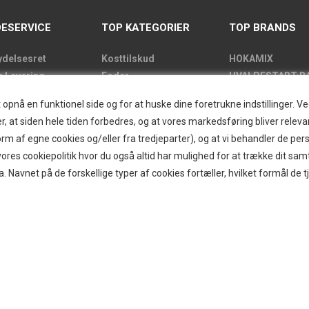
ESERVICE
TOP KATEGORIER
TOP BRANDS
ydelsesret
Kosttilskud
HOKAMIX
g Levering
Foder
HVALPESTART R
de
Godbidder
Thule hundbure
nå en funktionel side og for at huske dine foretrukne indstillinger. Ved 
kens åbningstider
Udstyr
GRAU
r, at siden hele tiden forbedres, og at vores markedsføring bliver relevan
label
Pelspleje
STARMARK
i form af egne cookies og/eller fra tredjeparter), og at vi behandler de p
kt
Pleje
VARIOCAGE-MIM
res cookiepolitik hvor du også altid har mulighed for at trække dit sam
and/Greendog
Hjemmet & Bilen
a. Navnet på de forskellige typer af cookies fortæller, hvilket formål de t
der
Brands
d
r
ogin
g om B2B
itter
ecenter
 af hundebur