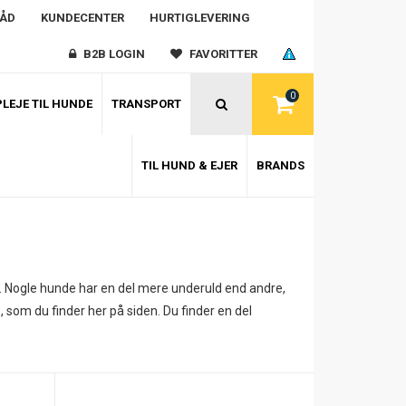
RÅD
KUNDECENTER
HURTIGLEVERING
B2B LOGIN
FAVORITTER
0
LEJE TIL HUNDE
TRANSPORT
TIL HUND & EJER
BRANDS
er. Nogle hunde har en del mere underuld end andre,
om du finder her på siden. Du finder en del