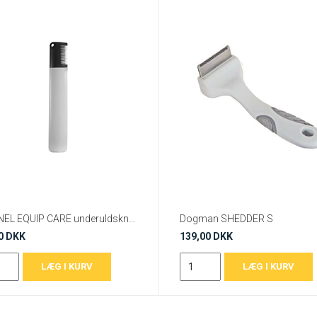
KENNEL EQUIP CARE underuldskniv Grov
Dogman SHEDDER S
0 DKK
139,00 DKK