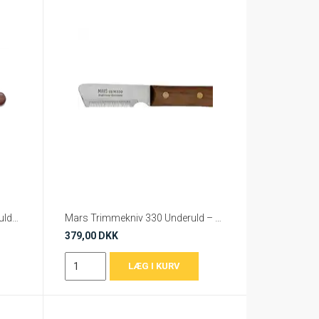
Mars strippingkniv - 329 - Undeuldskniv
Mars Trimmekniv 330 Underuld – Fin Underuldskniv til Hund
379,00 DKK