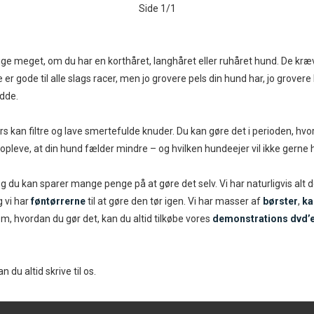
Side 1/1
r lige meget, om du har en korthåret, langhåret eller ruhåret hund. De kræv
r gode til alle slags racer, men jo grovere pels din hund har, jo grover
idde.
lers kan filtre og lave smertefulde knuder. Du kan gøre det i perioden, hv
 opleve, at din hund fælder mindre – og hvilken hundeejer vil ikke gerne
og du kan sparer mange penge på at gøre det selv. Vi har naturligvis alt d
 vi har
føntørrerne
til at gøre den tør igen. Vi har masser af
børster
,
k
l om, hvordan du gør det, kan du altid tilkøbe vores
demonstrations dvd’
 du altid skrive til os.