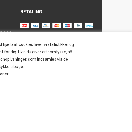
BETALING
AIZUP
TILMELD NYHEDSBREV
hjælp af cookies laver vi statistikker og
t for dig. Hvis du giver dit samtykke, så
Tilmeld dig vores nyhedsbrev og
ersonoplysninger, som indsamles via de
modtag eksklusive tilbud og nyheder i
SAFE
tykke tilbage.
shoppen. Du kan til en hver tid afmelde
jener.
igen.