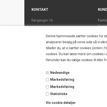
KONTAKT
KUND
Rørgangen 16
Fortr
Hurti
2690 Karlslunde
Forsi
Tlf. 46 15 38 39
Denne hjemmeside sætter cookies for at op
Butik
ostrand@ostrand.dk
analyserer besøg på vores side så vi sikre
Retur
tillader du, at vi sætter cookies (enten 
CVR: DK 77948228 drives af
Konta
cookies. Du kan læse mere om cookies i vo
SKYESCOT TRADING V/DORTE HOLM
Østr
Herunder kan du vælge cookies til eller fr
MARTINA
Nyhe
Tilbu
Nødvendige
Vilkå
Markedsføring
B2BL
Ansø
Markedsføring
Favor
Statistiske
Kund
Vis cookie detaljer
Guide