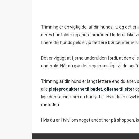
Trimning er en vigtig del af din hunds liv, og det e
deres hudfolder og andre områder. Underuldsknive e
finere din hunds pels er, jo tættere bør tænderne s
Det er vigtigt at fjerne underulden fordi, at den el
underuld. Når du gør det regelmæssigt, vil du også
Trimning af din hund er langt lettere end du aner, 
alle
plejeprodukterne til badet
,
olierne til efter
og
lige den facon, som du har lyst til. Hvis du er i tviv
metoden.
Hvis du er i tvivl om noget andet her på shoppen, kan