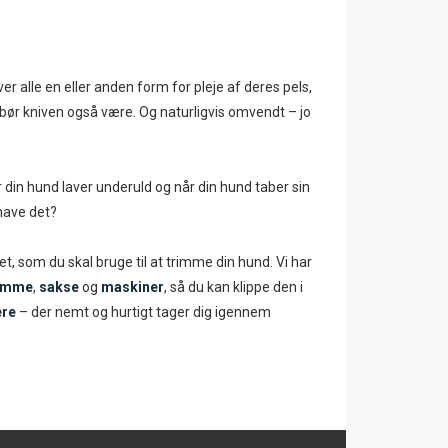
er alle en eller anden form for pleje af deres pels,
e bør kniven også være. Og naturligvis omvendt – jo
or din hund laver underuld og når din hund taber sin
 have det?
et, som du skal bruge til at trimme din hund. Vi har
amme
,
sakse
og
maskiner
, så du kan klippe den i
ere
– der nemt og hurtigt tager dig igennem