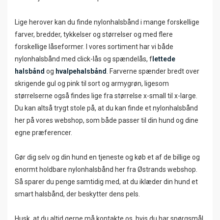
Lige herover kan du finde nylonhalsbånd i mange forskellige
farver, bredder, tykkelser og størrelser og med flere
forskellige låseformer. I vores sortiment har vi både
nylonhalsbånd med click-lås og spændelås, f
lettede
halsbånd
og
hvalpehalsbånd
. Farverne spænder bredt over
skrigende gul og pink til sort og armygrøn, ligesom
størrelserne også findes lige fra størrelse x-small til x-large.
Du kan altså trygt stole på, at du kan finde et nylonhalsbånd
her på vores webshop, som både passer til din hund og dine
egne præferencer.
Gør dig selv og din hund en tjeneste og køb et af de billige og
enormt holdbare nylonhalsbånd her fra Østrands webshop.
Så sparer du penge samtidig med, at du iklæder din hund et
smart halsbånd, der beskytter dens pels.
Husk, at du altid gerne må kontakte os, hvis du har spørgsmål