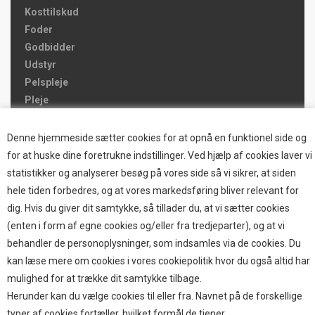
Kosttilskud
Foder
Godbidder
Udstyr
Pelspleje
Pleje
Hjemmet & Bilen
Brands
Denne hjemmeside sætter cookies for at opnå en funktionel side og
for at huske dine foretrukne indstillinger. Ved hjælp af cookies laver vi
TOP BRANDS
statistikker og analyserer besøg på vores side så vi sikrer, at siden
hele tiden forbedres, og at vores markedsføring bliver relevant for
HOKAMIX
dig. Hvis du giver dit samtykke, så tillader du, at vi sætter cookies
HVALPESTART RAIZUP
(enten i form af egne cookies og/eller fra tredjeparter), og at vi
Thule hundbure
behandler de personoplysninger, som indsamles via de cookies. Du
GRAU
kan læse mere om cookies i vores cookiepolitik hvor du også altid har
STARMARK
mulighed for at trække dit samtykke tilbage.
VARIOCAGE-MIMSAFE
Herunder kan du vælge cookies til eller fra. Navnet på de forskellige
typer af cookies fortæller, hvilket formål de tjener.