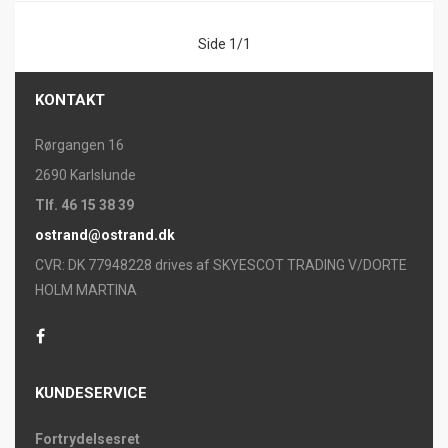
Side 1/1
KONTAKT
Rørgangen 16
2690 Karlslunde
Tlf. 46 15 38 39
ostrand@ostrand.dk
CVR: DK 77948228 drives af SKYESCOT TRADING V/DORTE
HOLM MARTINA
KUNDESERVICE
Fortrydelsesret