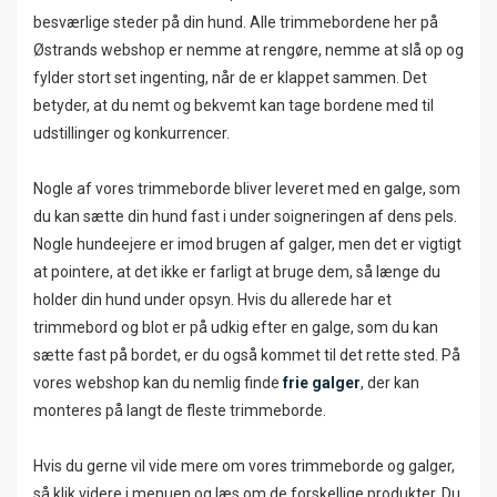
besværlige steder på din hund. Alle trimmebordene her på
Østrands webshop er nemme at rengøre, nemme at slå op og
fylder stort set ingenting, når de er klappet sammen. Det
betyder, at du nemt og bekvemt kan tage bordene med til
udstillinger og konkurrencer.
Nogle af vores trimmeborde bliver leveret med en galge, som
du kan sætte din hund fast i under soigneringen af dens pels.
Nogle hundeejere er imod brugen af galger, men det er vigtigt
at pointere, at det ikke er farligt at bruge dem, så længe du
holder din hund under opsyn. Hvis du allerede har et
trimmebord og blot er på udkig efter en galge, som du kan
sætte fast på bordet, er du også kommet til det rette sted. På
vores webshop kan du nemlig finde
frie galger
, der kan
monteres på langt de fleste trimmeborde.
Hvis du gerne vil vide mere om vores trimmeborde og galger,
så klik videre i menuen og læs om de forskellige produkter. Du