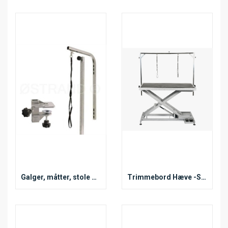
Galger, måtter, stole m.m.
Trimmebord Hæve -Sænke (El)