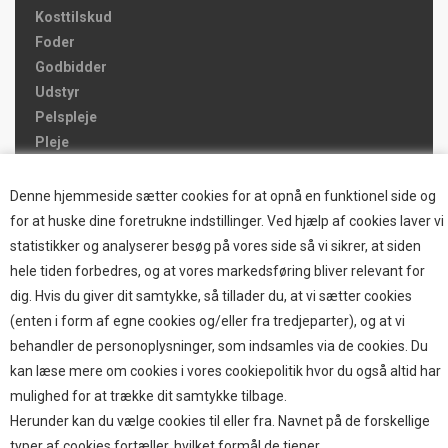
Kosttilskud
Foder
Godbidder
Udstyr
Pelspleje
Pleje
Hjemmet & Bilen
Brands
Denne hjemmeside sætter cookies for at opnå en funktionel side og
for at huske dine foretrukne indstillinger. Ved hjælp af cookies laver vi
TOP BRANDS
statistikker og analyserer besøg på vores side så vi sikrer, at siden
hele tiden forbedres, og at vores markedsføring bliver relevant for
HOKAMIX
dig. Hvis du giver dit samtykke, så tillader du, at vi sætter cookies
HVALPESTART RAIZUP
(enten i form af egne cookies og/eller fra tredjeparter), og at vi
Thule hundbure
behandler de personoplysninger, som indsamles via de cookies. Du
GRAU
kan læse mere om cookies i vores cookiepolitik hvor du også altid har
STARMARK
mulighed for at trække dit samtykke tilbage.
VARIOCAGE-MIMSAFE
Herunder kan du vælge cookies til eller fra. Navnet på de forskellige
typer af cookies fortæller, hvilket formål de tjener.