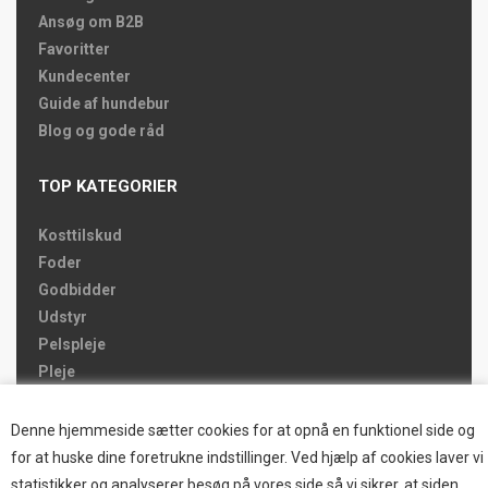
Ansøg om B2B
Favoritter
Kundecenter
Guide af hundebur
Blog og gode råd
TOP KATEGORIER
Kosttilskud
Foder
Godbidder
Udstyr
Pelspleje
Pleje
Hjemmet & Bilen
Brands
Denne hjemmeside sætter cookies for at opnå en funktionel side og
for at huske dine foretrukne indstillinger. Ved hjælp af cookies laver vi
TOP BRANDS
statistikker og analyserer besøg på vores side så vi sikrer, at siden