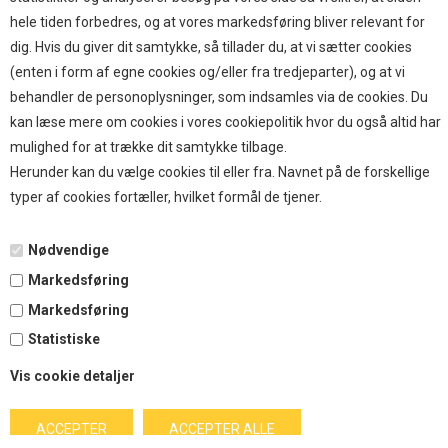
hele tiden forbedres, og at vores markedsføring bliver relevant for
HOKAMIX
dig. Hvis du giver dit samtykke, så tillader du, at vi sætter cookies
HVALPESTART RAIZUP
(enten i form af egne cookies og/eller fra tredjeparter), og at vi
Thule hundbure
behandler de personoplysninger, som indsamles via de cookies. Du
GRAU
kan læse mere om cookies i vores cookiepolitik hvor du også altid har
STARMARK
mulighed for at trække dit samtykke tilbage.
VARIOCAGE-MIMSAFE
Herunder kan du vælge cookies til eller fra. Navnet på de forskellige
typer af cookies fortæller, hvilket formål de tjener.
BETALING
Nødvendige
Markedsføring
TILMELD NYHEDSBREV
Markedsføring
Statistiske
Tilmeld dig vores nyhedsbrev og modtag eksklusive tilbud
Vis cookie detaljer
og nyheder i shoppen. Du kan til en hver tid afmelde igen.