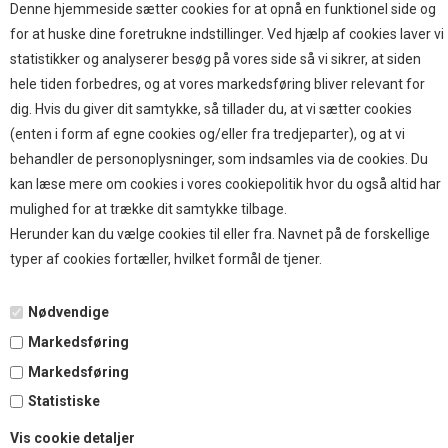
Brands
Denne hjemmeside sætter cookies for at opnå en funktionel side og
for at huske dine foretrukne indstillinger. Ved hjælp af cookies laver vi
TOP BRANDS
statistikker og analyserer besøg på vores side så vi sikrer, at siden
hele tiden forbedres, og at vores markedsføring bliver relevant for
HOKAMIX
dig. Hvis du giver dit samtykke, så tillader du, at vi sætter cookies
HVALPESTART RAIZUP
(enten i form af egne cookies og/eller fra tredjeparter), og at vi
Thule hundbure
behandler de personoplysninger, som indsamles via de cookies. Du
GRAU
kan læse mere om cookies i vores cookiepolitik hvor du også altid har
STARMARK
mulighed for at trække dit samtykke tilbage.
VARIOCAGE-MIMSAFE
Herunder kan du vælge cookies til eller fra. Navnet på de forskellige
typer af cookies fortæller, hvilket formål de tjener.
BETALING
Nødvendige
Markedsføring
TILMELD NYHEDSBREV
Markedsføring
Statistiske
Tilmeld dig vores nyhedsbrev og modtag eksklusive tilbud
Vis cookie detaljer
og nyheder i shoppen. Du kan til en hver tid afmelde igen.