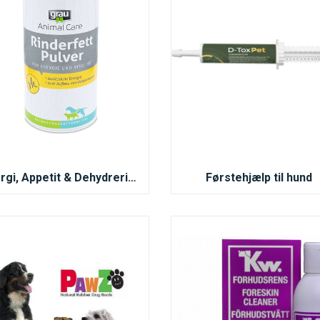
Energi, Appetit & Dehydrering – Kosttilskud til Hunde
Førstehjælp til hund