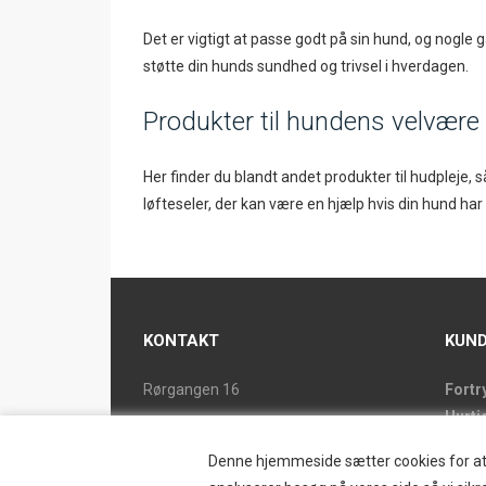
Det er vigtigt at passe godt på sin hund, og nogle
støtte din hunds sundhed og trivsel i hverdagen.
Produkter til hundens velvære
Her finder du blandt andet produkter til hudpleje,
løfteseler, der kan være en hjælp hvis din hund har 
KONTAKT
KUND
Rørgangen 16
Fortr
Hurti
2690 Karlslunde
Forsi
Tlf. 46 15 38 39
Denne hjemmeside sætter cookies for at op
Butik