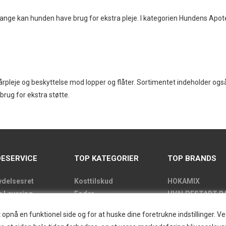
 gange kan hunden have brug for ekstra pleje. I kategorien Hundens Apot
 sårpleje og beskyttelse mod lopper og flåter. Sortimentet indeholder og
brug for ekstra støtte.
ESERVICE
TOP KATEGORIER
TOP BRANDS
ydelsesret
Kosttilskud
HOKAMIX
g Levering
Foder
HVALPESTART R
de
Godbidder
Thule hundbure
nå en funktionel side og for at huske dine foretrukne indstillinger. Ved 
kens åbningstider
Udstyr
GRAU