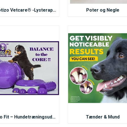
Photizo Vetcare® -Lysterapi Behandling for Dyr
Poter og Negle
Toto Fit – Hundetræningsudstyr til balance og core-træning
Tænder & Mund