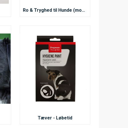
Ro & Tryghed til Hunde (mod skudræd, angst, nervøsitet & køresyge)
Tæver - Løbetid