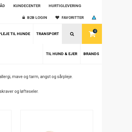
RÅD
KUNDECENTER
HURTIGLEVERING
B2B LOGIN
FAVORITTER
0
LEJE TIL HUNDE
TRANSPORT
TIL HUND & EJER
BRANDS
allergi, mave og tarm, angst og sårpleje.
skraver og løfteseler.