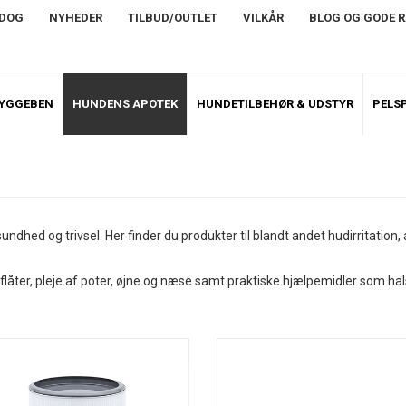
NDOG
NYHEDER
TILBUD/OUTLET
VILKÅR
BLOG OG GODE 
TYGGEBEN
HUNDENS APOTEK
HUNDETILBEHØR & UDSTYR
PELSP
ndhed og trivsel. Her finder du produkter til blandt andet hudirritation, 
flåter, pleje af poter, øjne og næse samt praktiske hjælpemidler som hal