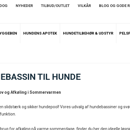
NDOG
NYHEDER
TILBUD/OUTLET
VILKÅR
BLOG OG GODE 
TYGGEBEN
HUNDENS APOTEK
HUNDETILBEHØR & UDSTYR
PELSP
BASSIN TIL HUNDE
ov og Afkøling i Sommervarmen
en slidstærk og sikker hundepool! Vores udvalg af hundebassiner og sv
funktion.
 brug for afkøling på varme sommerdage, finder du her den ideelle løsnin