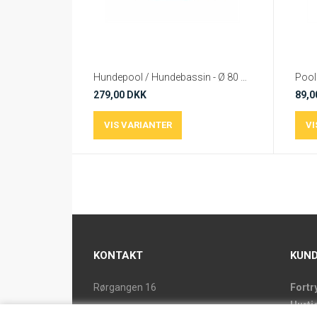
Hundepool / Hundebassin - Ø 80 cm / 120 cm / 160 cm
279,00 DKK
89,0
KONTAKT
KUND
Rørgangen 16
Fortr
Hurti
2690 Karlslunde