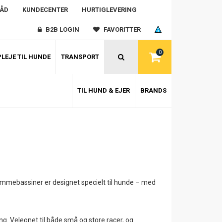
RÅD
KUNDECENTER
HURTIGLEVERING
B2B LOGIN
FAVORITTER
0
LEJE TIL HUNDE
TRANSPORT
TIL HUND & EJER
BRANDS
ømmebassiner er designet specielt til hunde – med
g. Velegnet til både små og store racer, og