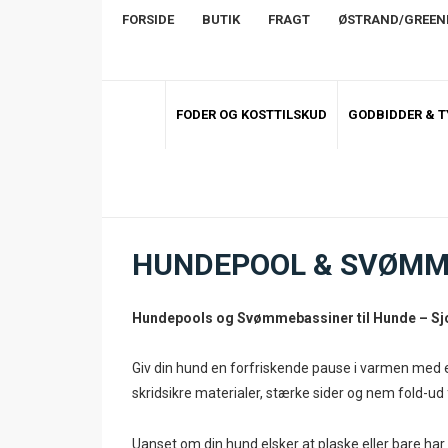
FORSIDE
BUTIK
FRAGT
ØSTRAND/GREE
FODER OG KOSTTILSKUD
GODBIDDER & 
HUNDEPOOL & SVØMME
Hundepools og Svømmebassiner til Hunde – Sj
Giv din hund en forfriskende pause i varmen med 
skridsikre materialer, stærke sider og nem fold-ud 
Uanset om din hund elsker at plaske eller bare har