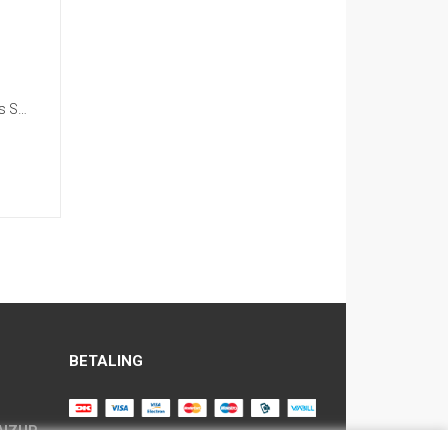
Sprinklermåtte til hund CoolPets Splash Pool
BETALING
AIZUP