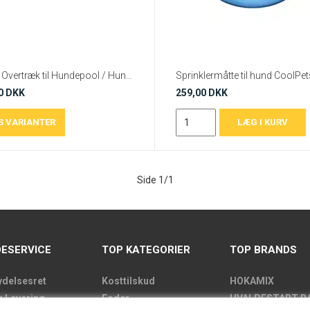
Pool Overtræk til Hundepool / Hundebassin - Ø80 cm, Ø120 cm eller Ø160 cm
0 DKK
259,00 DKK
Side 1/1
ESERVICE
TOP KATEGORIER
TOP BRANDS
ydelsesret
Kosttilskud
HOKAMIX
g Levering
Foder
HVALPESTART R