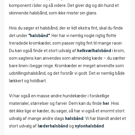
komponent i biler og så videre. Det giver dig og din hund et
skinnende halsbånd, som ikke mister sin glans.
Hvis du søger et halsbånd, der er lidt ekstra fint, skal du finde
det under
"halsbånd"
. Her har vi nemlig nogle rigtig flotte
treradede kromkæder, som passer rigtig fint til mange racer.
Du kan også finde et stort udvalg af
helkvælhalsbånd
i krom,
som sagtens kan anvendes som almindelig kæde – du sætter
bare linen i begge ringe. Kromkæder er meget anvendte som
udstillingshalsbånd, og det forstår vi godt. Det er nemlig både
lækkert og holdbart.
Vi har også en masse andre hundekæder i forskellige
materialer, størrelser og farver. Dem kan du finde
her
. Hvis
det ikke lige er kæder, du søger, så har vi også et enormt stort
udvalg af mange andre slags
halsbånd
. Vi har blandt andet et
stort udvalg af
læderhalsbånd
og
nylonhalsbånd
.