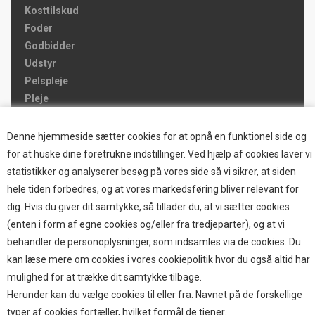
Kosttilskud
Foder
Godbidder
Udstyr
Pelspleje
Pleje
Hjemmet & Bilen
Brands
Denne hjemmeside sætter cookies for at opnå en funktionel side og
for at huske dine foretrukne indstillinger. Ved hjælp af cookies laver vi
TOP BRANDS
statistikker og analyserer besøg på vores side så vi sikrer, at siden
hele tiden forbedres, og at vores markedsføring bliver relevant for
HOKAMIX
dig. Hvis du giver dit samtykke, så tillader du, at vi sætter cookies
HVALPESTART RAIZUP
(enten i form af egne cookies og/eller fra tredjeparter), og at vi
Thule hundbure
behandler de personoplysninger, som indsamles via de cookies. Du
GRAU
kan læse mere om cookies i vores cookiepolitik hvor du også altid har
STARMARK
mulighed for at trække dit samtykke tilbage.
VARIOCAGE-MIMSAFE
Herunder kan du vælge cookies til eller fra. Navnet på de forskellige
typer af cookies fortæller, hvilket formål de tjener.