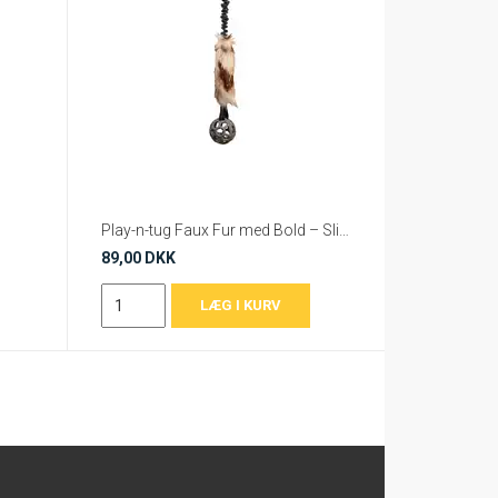
Play-n-tug Faux Fur med Bold – Slidstærkt Hundelegetøj til Apport & Tovtrækning
89,00 DKK