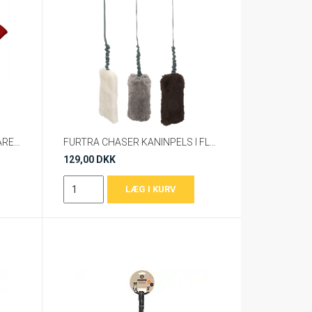
FENRIZ AKTIV BUNGEE MED FÅRESKIND – Flere Størrelser
FURTRA CHASER KANINPELS I FLERE FARVER L 100X11X4CM
129,00 DKK