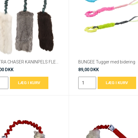
FURTRA CHASER KANINPELS FLERE FARVER S 55X11X4CM
BUNGEE Tugger med bidering
00 DKK
89,00 DKK