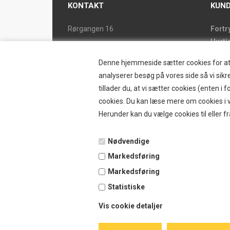
KONTAKT
KUND
Rørgangen 16
Fortr
Hurti
2690 Karlslunde
Forsi
Tlf. 46 15 38 39
Denne hjemmeside sætter cookies for at op
Butik
ostrand@ostrand.dk
analyserer besøg på vores side så vi sikre
Retur
tillader du, at vi sætter cookies (enten 
CVR: DK 77948228 drives af
Konta
cookies. Du kan læse mere om cookies i vo
SKYESCOT TRADING V/DORTE HOLM
Østr
Herunder kan du vælge cookies til eller fr
MARTINA
Nyhe
Tilbu
Nødvendige
Vilkå
Markedsføring
B2BL
Ansø
Markedsføring
Favor
Statistiske
Kund
Vis cookie detaljer
Guide
Blog 