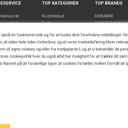
ESERVICE
TOP KATEGORIER
TOP BRANDS
ydelsesret
Kosttilskud
HOKAMIX
g Levering
Foder
HVALPESTART R
de
Godbidder
Thule hundbure
nå en funktionel side og for at huske dine foretrukne indstillinger. Ved 
kens åbningstider
Udstyr
GRAU
r, at siden hele tiden forbedres, og at vores markedsføring bliver relevan
label
Pelspleje
STARMARK
i form af egne cookies og/eller fra tredjeparter), og at vi behandler de p
kt
Pleje
VARIOCAGE-MIM
res cookiepolitik hvor du også altid har mulighed for at trække dit sam
and/Greendog
Hjemmet & Bilen
a. Navnet på de forskellige typer af cookies fortæller, hvilket formål de t
der
Brands
d
r
ogin
g om B2B
itter
ecenter
 af hundebur
og gode råd