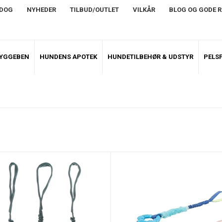
NDOG
NYHEDER
TILBUD/OUTLET
VILKÅR
BLOG OG GODE 
TYGGEBEN
HUNDENS APOTEK
HUNDETILBEHØR & UDSTYR
PELSP