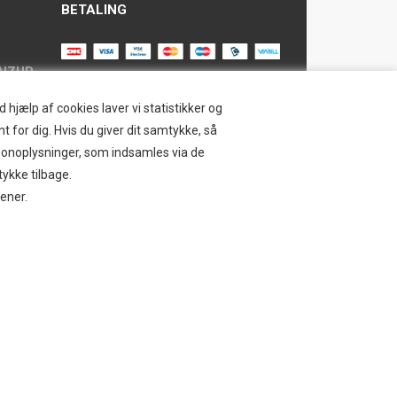
BETALING
AIZUP
TILMELD NYHEDSBREV
hjælp af cookies laver vi statistikker og
t for dig. Hvis du giver dit samtykke, så
Tilmeld dig vores nyhedsbrev og
ersonoplysninger, som indsamles via de
modtag eksklusive tilbud og nyheder i
SAFE
tykke tilbage.
shoppen. Du kan til en hver tid afmelde
jener.
igen.