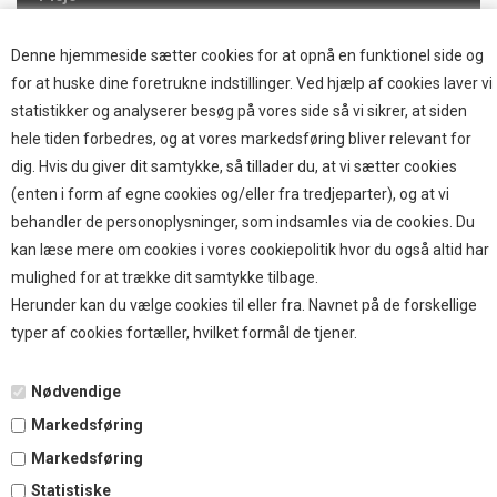
Hjemmet & Bilen
Brands
Denne hjemmeside sætter cookies for at opnå en funktionel side og
for at huske dine foretrukne indstillinger. Ved hjælp af cookies laver vi
TOP BRANDS
statistikker og analyserer besøg på vores side så vi sikrer, at siden
hele tiden forbedres, og at vores markedsføring bliver relevant for
HOKAMIX
dig. Hvis du giver dit samtykke, så tillader du, at vi sætter cookies
HVALPESTART RAIZUP
(enten i form af egne cookies og/eller fra tredjeparter), og at vi
Thule hundbure
behandler de personoplysninger, som indsamles via de cookies. Du
GRAU
kan læse mere om cookies i vores cookiepolitik hvor du også altid har
STARMARK
mulighed for at trække dit samtykke tilbage.
VARIOCAGE-MIMSAFE
Herunder kan du vælge cookies til eller fra. Navnet på de forskellige
typer af cookies fortæller, hvilket formål de tjener.
BETALING
Nødvendige
Markedsføring
TILMELD NYHEDSBREV
Markedsføring
Statistiske