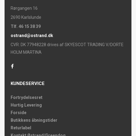
Rørgangen 16
2690 Karlslunde
Tlf. 46 15 38 39
ostrand@ostrand.dk
CVR: DK 77948228 drives af SKYESCOT TRADING V/DORTE
HOLM MARTINA
KUNDESERVICE
Fortrydelsesret
Hurtig Levering
Forside
Butikkens åbningstider
Returlabel
Kontakt Østrand/Greendog