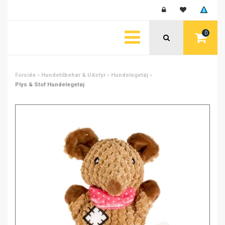
0
Forside
»
Hundetilbehør & Udstyr
»
Hundelegetøj
»
Plys & Stof Hundelegetøj