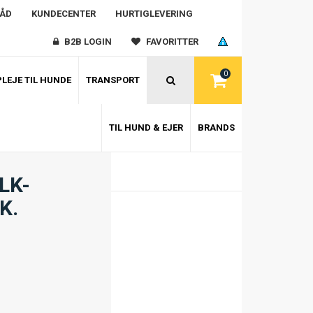
RÅD
KUNDECENTER
HURTIGLEVERING
B2B LOGIN
FAVORITTER
0
LEJE TIL HUNDE
TRANSPORT
TIL HUND & EJER
BRANDS
LK-
K.