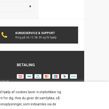
KUNDESERVICE & SUPPORT
Ring på 46 15 38 39 og få hjælp
BETALING
AIZUP
TILMELD NYHEDSBREV
hjælp af cookies laver vi statistikker og
t for dig. Hvis du giver dit samtykke, så
Tilmeld dig vores nyhedsbrev og
ersonoplysninger, som indsamles via de
modtag eksklusive tilbud og nyheder i
SAFE