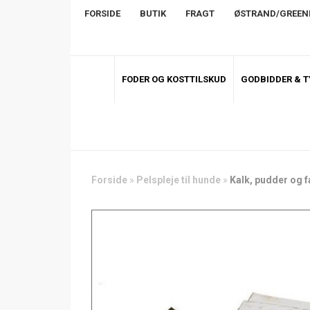
FORSIDE
BUTIK
FRAGT
ØSTRAND/GREE
FODER OG KOSTTILSKUD
GODBIDDER & 
Forside
»
Pelspleje til hunde
»
Kalk, pudder og f