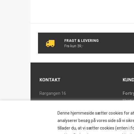
FRAGT & LEVERING
Fra kun 39,-
KONTAKT
KUND
Rørgangen 16
Fortr
Hurti
2690 Karlslunde
Forsi
Tlf. 46 15 38 39
Denne hjemmeside sætter cookies for at op
Butik
ostrand@ostrand.dk
analyserer besøg på vores side så vi sikre
Retur
tillader du, at vi sætter cookies (enten 
CVR: DK 77948228 drives af
Konta