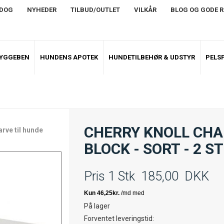
NDOG
NYHEDER
TILBUD/OUTLET
VILKÅR
BLOG OG GODE 
TYGGEBEN
HUNDENS APOTEK
HUNDETILBEHØR & UDSTYR
PELSP
CHERRY KNOLL CHA
arve til hunde
BLOCK - SORT - 2 ST
Pris 1 Stk
185,00
DKK
På lager
Forventet leveringstid: