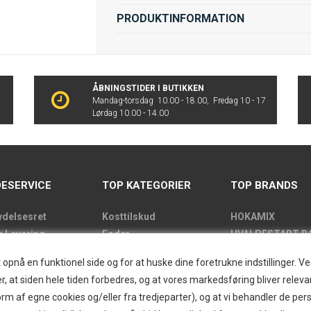
PRODUKTINFORMATION
ÅBNINGSTIDER I BUTIKKEN
Mandag-torsdag 10.00 - 18.00, Fredag 10 - 17
Lørdag 10.00 - 14.00
ESERVICE
TOP KATEGORIER
TOP BRANDS
ydelsesret
Kosttilskud
HOKAMIX
g Levering
Foder
HVALPESTART R
de
Godbidder
Thule hundbure
nå en funktionel side og for at huske dine foretrukne indstillinger. Ved 
kens åbningstider
Udstyr
GRAU
r, at siden hele tiden forbedres, og at vores markedsføring bliver relevan
label
Pelspleje
STARMARK
i form af egne cookies og/eller fra tredjeparter), og at vi behandler de p
kt
Pleje
VARIOCAGE-MIM