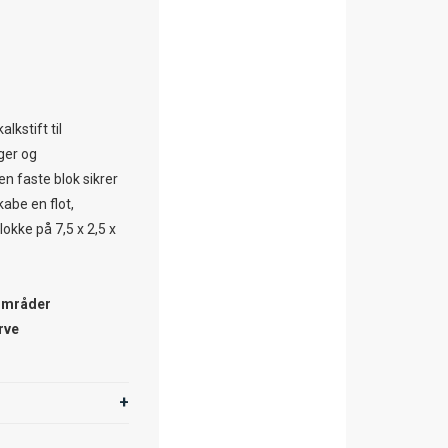
lkstift til
ger og
en faste blok sikrer
abe en flot,
okke på 7,5 x 2,5 x
områder
rve