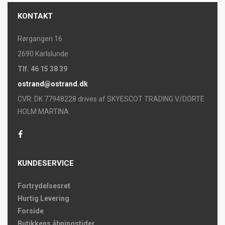
KONTAKT
Rørgangen 16
2690 Karlslunde
Tlf. 46 15 38 39
ostrand@ostrand.dk
CVR: DK 77948228 drives af SKYESCOT TRADING V/DORTE
HOLM MARTINA
KUNDESERVICE
Fortrydelsesret
Hurtig Levering
Forside
Butikkens åbningstider