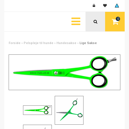
0
Forside
»
Pelspleje til hunde
»
Hundesakse
»
Lige Sakse