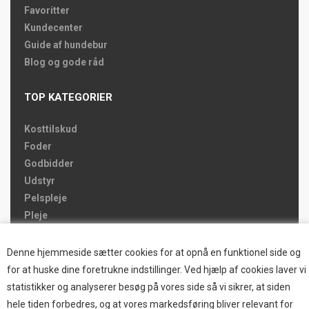
Favoritter
Kundecenter
Guide af hundebur
Blog og gode råd
TOP KATEGORIER
Kosttilskud
Foder
Godbidder
Udstyr
Pelspleje
Pleje
Hjemmet & Bilen
Brands
Denne hjemmeside sætter cookies for at opnå en funktionel side og
for at huske dine foretrukne indstillinger. Ved hjælp af cookies laver vi
TOP BRANDS
statistikker og analyserer besøg på vores side så vi sikrer, at siden
hele tiden forbedres, og at vores markedsføring bliver relevant for