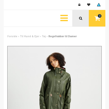
0
Forside
»
Til Hund & Ejer
»
Tøj
»
Regnfrakker til Damer