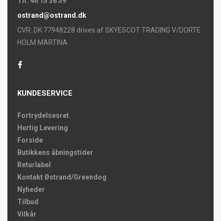
Tlf. 46 15 38 39
ostrand@ostrand.dk
CVR: DK 77948228 drives af SKYESCOT TRADING V/DORTE
HOLM MARTINA
KUNDESERVICE
Fortrydelsesret
Hurtig Levering
Forside
Butikkens åbningstider
Returlabel
Kontakt Østrand/Greendog
Nyheder
Tilbud
Vilkår