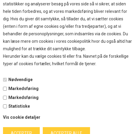
TOP BRANDS
statistikker og analyserer besøg på vores side så vi sikrer, at siden
hele tiden forbedres, og at vores markedsføring bliver relevant for
HOKAMIX
dig. Hvis du giver dit samtykke, så tillader du, at vi sætter cookies
HVALPESTART RAIZUP
(enten i form af egne cookies og/eller fra tredjeparter), og at vi
Thule hundbure
behandler de personoplysninger, som indsamles via de cookies. Du
GRAU
kan læse mere om cookies i vores cookiepolitik hvor du også altid har
STARMARK
mulighed for at trække dit samtykke tilbage.
VARIOCAGE-MIMSAFE
Herunder kan du vælge cookies til eller fra. Navnet på de forskellige
typer af cookies fortæller, hvilket formål de tjener.
BETALING
Nødvendige
Markedsføring
TILMELD NYHEDSBREV
Markedsføring
Statistiske
Tilmeld dig vores nyhedsbrev og modtag eksklusive tilbud
Vis cookie detaljer
og nyheder i shoppen. Du kan til en hver tid afmelde igen.