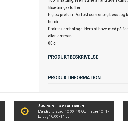
100 % naturlig: Fremstillet af and uden kunst
tilsætningsstoffer.
Rig på protein: Perfekt som energiboost og b
hunde.
Praktisk emballage: Nem at have med på farte
eller lommen.
80 g
PRODUKTBESKRIVELSE
PRODUKTINFORMATION
ÅBNINGSTIDER I BUTIKKEN
Mandag-torsdag 10.00 - 18.00, Fredag 10 - 17
Lørdag 10.00 - 14.00