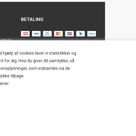
BETALING
AIZUP
TILMELD NYHEDSBREV
hjælp af cookies laver vi statistikker og
t for dig. Hvis du giver dit samtykke, så
Tilmeld dig vores nyhedsbrev og
ersonoplysninger, som indsamles via de
modtag eksklusive tilbud og nyheder i
SAFE
tykke tilbage.
shoppen. Du kan til en hver tid afmelde
jener.
igen.