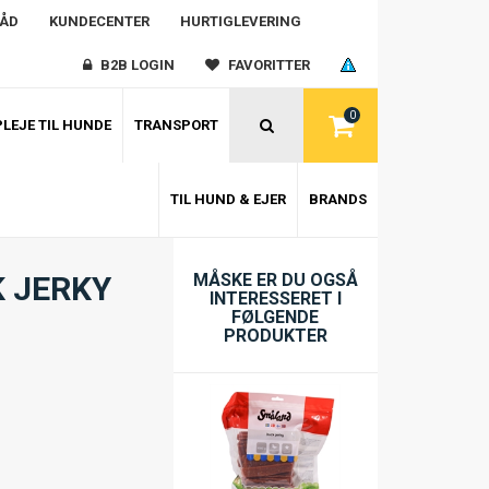
RÅD
KUNDECENTER
HURTIGLEVERING
B2B LOGIN
FAVORITTER
0
LEJE TIL HUNDE
TRANSPORT
TIL HUND & EJER
BRANDS
 JERKY
MÅSKE ER DU OGSÅ
INTERESSERET I
FØLGENDE
PRODUKTER