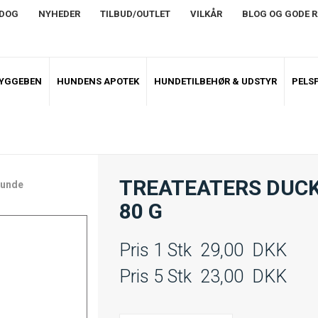
NDOG
NYHEDER
TILBUD/OUTLET
VILKÅR
BLOG OG GODE 
TYGGEBEN
HUNDENS APOTEK
HUNDETILBEHØR & UDSTYR
PELSP
TREATEATERS DUCK
 hunde
80 G
Pris 1 Stk
29,00
DKK
Pris 5 Stk
23,00
DKK