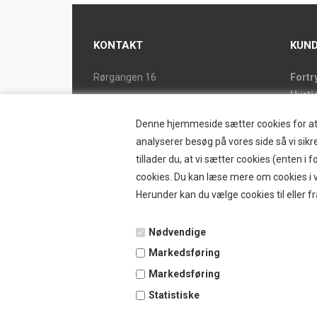
KONTAKT
KUND
Rørgangen 16
Fortr
Hurti
2690 Karlslunde
Forsi
Tlf. 46 15 38 39
Denne hjemmeside sætter cookies for at op
Butik
ostrand@ostrand.dk
analyserer besøg på vores side så vi sikre
Retur
tillader du, at vi sætter cookies (enten 
CVR: DK 77948228 drives af
Konta
cookies. Du kan læse mere om cookies i vo
SKYESCOT TRADING V/DORTE HOLM
Østr
Herunder kan du vælge cookies til eller fr
MARTINA
Nyhe
Tilbu
Nødvendige
Vilkå
Markedsføring
B2BL
Ansø
Markedsføring
Favor
Statistiske
Kund