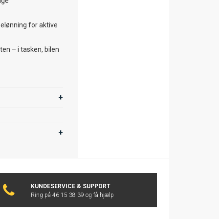
ige
elønning for aktive
n – i tasken, bilen
KUNDESERVICE & SUPPORT
Ring på 46 15 38 39 og få hjælp