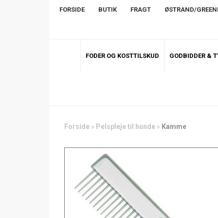
FORSIDE
BUTIK
FRAGT
ØSTRAND/GREE
FODER OG KOSTTILSKUD
GODBIDDER & 
Forside
»
Pelspleje til hunde
»
Kamme