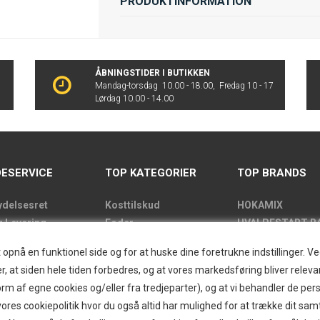
PRODUKTINFORMATION
ÅBNINGSTIDER I BUTIKKEN
Mandag-torsdag 10.00 - 18.00, Fredag 10 - 17
Lørdag 10.00 - 14.00
ESERVICE
TOP KATEGORIER
TOP BRANDS
ydelsesret
Kosttilskud
HOKAMIX
g Levering
Foder
HVALPESTART R
de
Godbidder
Thule hundbure
nå en funktionel side og for at huske dine foretrukne indstillinger. Ved 
kens åbningstider
Udstyr
GRAU
r, at siden hele tiden forbedres, og at vores markedsføring bliver relevan
label
Pelspleje
STARMARK
i form af egne cookies og/eller fra tredjeparter), og at vi behandler de p
kt
Pleje
VARIOCAGE-MIM
res cookiepolitik hvor du også altid har mulighed for at trække dit sam
and/Greendog
Hjemmet & Bilen