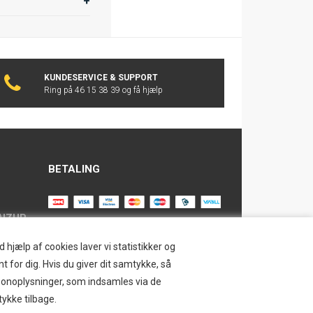
KUNDESERVICE & SUPPORT
Ring på 46 15 38 39 og få hjælp
BETALING
AIZUP
TILMELD NYHEDSBREV
hjælp af cookies laver vi statistikker og
t for dig. Hvis du giver dit samtykke, så
Tilmeld dig vores nyhedsbrev og
ersonoplysninger, som indsamles via de
modtag eksklusive tilbud og nyheder i
SAFE
tykke tilbage.
shoppen. Du kan til en hver tid afmelde