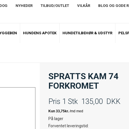
NDOG
NYHEDER
TILBUD/OUTLET
VILKÅR
BLOG OG GODE 
TYGGEBEN
HUNDENS APOTEK
HUNDETILBEHØR & UDSTYR
PELSP
SPRATTS KAM 74
FORKROMET
Pris 1 Stk
135,00
DKK
På lager
Forventet leveringstid: