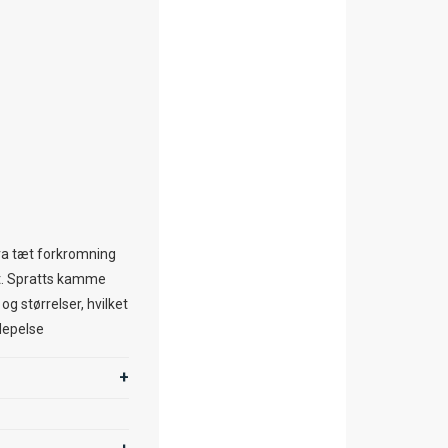
ra tæt forkromning
at. Spratts kamme
g størrelser, hvilket
ndepelse