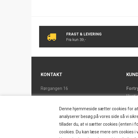
FRAGT & LEVERING
Fra kun 39,-
KONTAKT
KUND
Rørgangen 16
Fortr
Hurti
2690 Karlslunde
Forsi
Tlf. 46 15 38 39
Denne hjemmeside sætter cookies for at op
Butik
ostrand@ostrand.dk
analyserer besøg på vores side så vi sikre
Retur
tillader du, at vi sætter cookies (enten 
CVR: DK 77948228 drives af
Konta
cookies. Du kan læse mere om cookies i vo
SKYESCOT TRADING V/DORTE HOLM
Østr